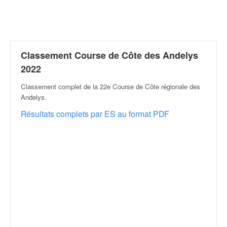
r
a
l
l
y
e
Classement Course de Côte des Andelys
:
2022
N
e
Classement complet de la 22e Course de Côte régionale des
w
Andelys
.
s
Résultats complets par ES au format PDF
,
r
é
s
u
l
t
a
t
s
,