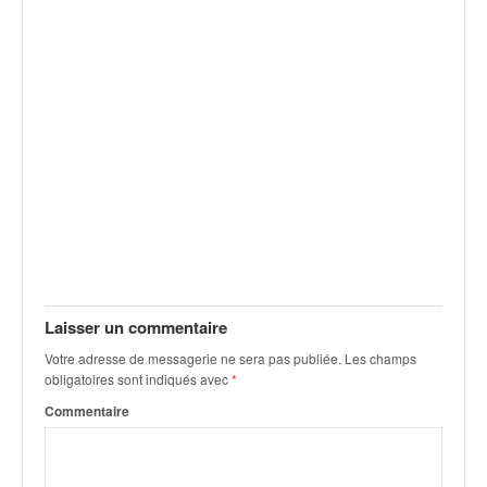
v
i
d
é
o
s
e
t
p
h
o
t
o
s
Laisser un commentaire
p
o
Votre adresse de messagerie ne sera pas publiée.
Les champs
u
obligatoires sont indiqués avec
*
r
Commentaire
c
h
a