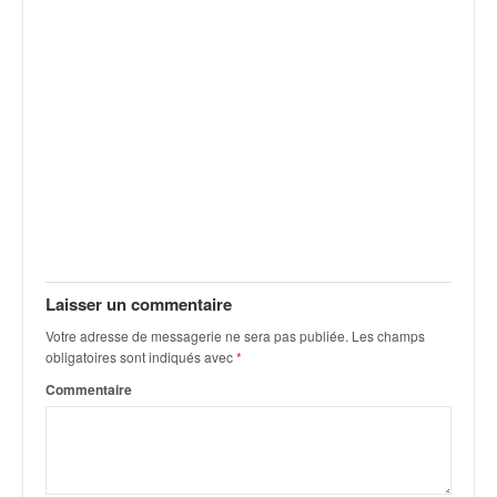
v
i
d
é
o
s
e
t
p
h
o
t
o
Laisser un commentaire
s
Votre adresse de messagerie ne sera pas publiée.
Les champs
p
obligatoires sont indiqués avec
*
o
u
Commentaire
r
c
h
a