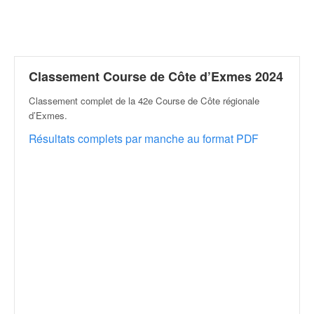
r
a
l
l
y
e
Classement Course de Côte d’Exmes 2024
:
Classement complet de la 42e Course de Côte régionale
N
d’Exmes
.
e
w
Résultats complets par manche au format PDF
s
,
r
é
s
u
l
t
a
t
s
,