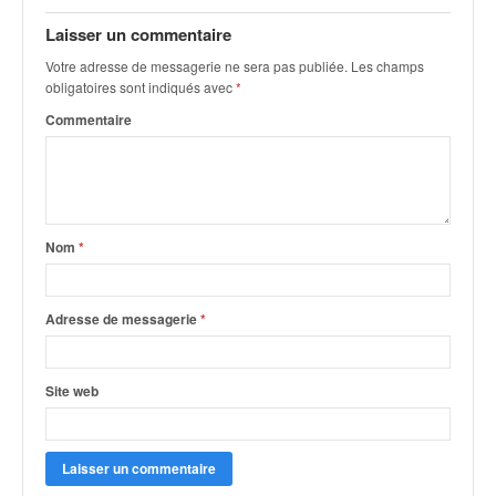
q
u
Laisser un commentaire
e
Votre adresse de messagerie ne sera pas publiée.
Les champs
r
obligatoires sont indiqués avec
*
a
Commentaire
l
l
y
e
d
u
Nom
*
W
R
C
Adresse de messagerie
*
,
d
e
Site web
l
'
E
R