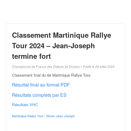
r
a
l
l
y
e
Classement Martinique Rallye
:
N
Tour 2024 – Jean-Joseph
e
termine fort
w
s
Championnat de France des Rallyes 2e Division
| Publié le 28 juillet 2024
,
r
Classement final du 6e Martinique Rallye Tour
.
é
Résultat final au format PDF
s
u
Résultats complets par ES
l
t
Résultats VHC
a
t
Martinique Rallye Tour
|
Simon Jean-Joseph
s
,