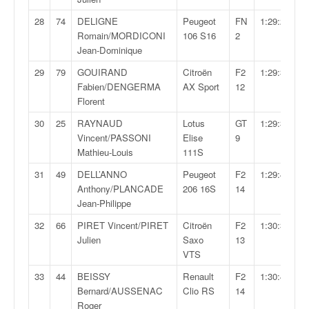
u
t
28
74
DELIGNE
Peugeot
FN
1:29:27,7
e
Romain/MORDICONI
106 S16
2
l
Jean-Dominique
'
29
79
GOUIRAND
Citroën
F2
1:29:34,8
a
Fabien/DENGERMA
AX Sport
12
c
Florent
t
u
30
25
RAYNAUD
Lotus
GT
1:29:38,4
a
Vincent/PASSONI
Elise
9
l
Mathieu-Louis
111S
i
31
49
DELL’ANNO
Peugeot
F2
1:29:49,6
t
Anthony/PLANCADE
206 16S
14
é
Jean-Philippe
d
e
32
66
PIRET Vincent/PIRET
Citroën
F2
1:30:36,3
l
Julien
Saxo
13
a
VTS
c
33
44
BEISSY
Renault
F2
1:30:41,6
o
Bernard/AUSSENAC
Clio RS
14
u
Roger