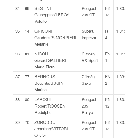
r
s
34
69
SESTINI
Peugeot
F2
1:30:54,3
e
Giuseppino/LEROY
205 GTI
13
d
Valérie
e
35
14
GRISONI
Subaru
R
1:31:03,2
c
Gaudens/SIMONPIERI
Impreza
4
ô
Melanie
t
e
36
81
NICOLI
Citroën
FN
1:31:39,0
e
Gérard/GALTIERI
AX Sport
1
t
Marie-Flore
d
37
77
BERNOUS
Citroën
FN
1:33:00,2
u
Bouchta/SUSINI
Saxo
2
s
Marina
l
a
38
80
LAROSE
Peugeot
F2
1:33:06,6
l
Robert/ROOSEN
205
12
o
Rodolphe
Rallye
m
39
70
ZORODDU
Peugeot
F2
1:33:31,1
Jonathan/VITTORI
205 GTI
13
Olivier