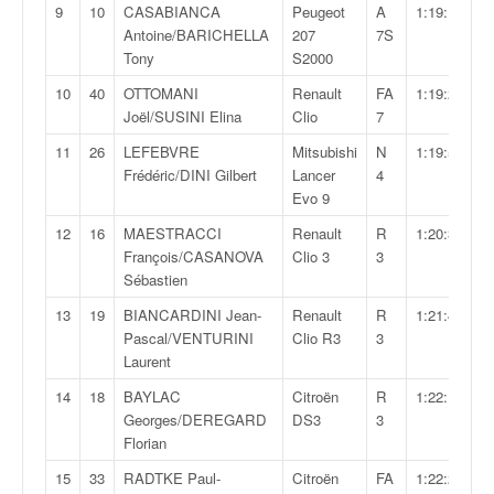
q
9
10
CASABIANCA
Peugeot
A
1:19:16,7
u
Antoine/BARICHELLA
207
7S
e
Tony
S2000
r
10
40
OTTOMANI
Renault
FA
1:19:25,6
a
Joël/SUSINI Elina
Clio
7
l
l
11
26
LEFEBVRE
Mitsubishi
N
1:19:55,5
y
Frédéric/DINI Gilbert
Lancer
4
e
Evo 9
d
12
16
MAESTRACCI
Renault
R
1:20:30,0
u
François/CASANOVA
Clio 3
3
W
Sébastien
R
C
13
19
BIANCARDINI Jean-
Renault
R
1:21:43,7
,
Pascal/VENTURINI
Clio R3
3
d
Laurent
e
14
18
BAYLAC
Citroën
R
1:22:17,2
l
Georges/DEREGARD
DS3
3
'
Florian
E
R
15
33
RADTKE Paul-
Citroën
FA
1:22:29,7