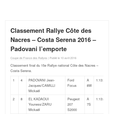
r
a
l
l
y
e
Classement Rallye Côte des
:
N
Nacres – Costa Serena 2016 –
e
Padovani l’emporte
w
s
Coupe de France des Rallyes
| Publié le 10 avril 2016
,
r
Classement final du 15e Rallye national Côte des Nacres –
é
Costa Serena
.
s
u
1
4
PADOVANI Jean-
Ford
A
1:13:12,4
l
Jacques/CAMILLI
Focus
8W
t
Mickaël
a
2
8
EL KADAOUI
Peugeot
A
1:13:48,1
t
Youness/ZARU
207
7S
s
Mickaël
S2000
,