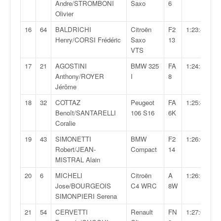
C
Andre/STROMBONI
Saxo
6
,
Olivier
d
16
64
BALDRICHI
Citroën
F2
1:23:49,0
u
Henry/CORSI Frédéric
Saxo
13
c
VTS
h
a
17
21
AGOSTINI
BMW 325
FA
1:24:52,9
m
Anthony/ROYER
I
8
p
Jérôme
i
18
32
COTTAZ
Peugeot
FA
1:25:45,6
o
Benoît/SANTARELLI
106 S16
6K
n
Coralie
n
a
19
43
SIMONETTI
BMW
F2
1:26:00,2
t
Robert/JEAN-
Compact
14
e
MISTRAL Alain
t
d
20
6
MICHELI
Citroën
A
1:26:50,0
e
Jose/BOURGEOIS
C4 WRC
8W
l
SIMONPIERI Serena
a
21
54
CERVETTI
Renault
FN
1:27:02,0
c