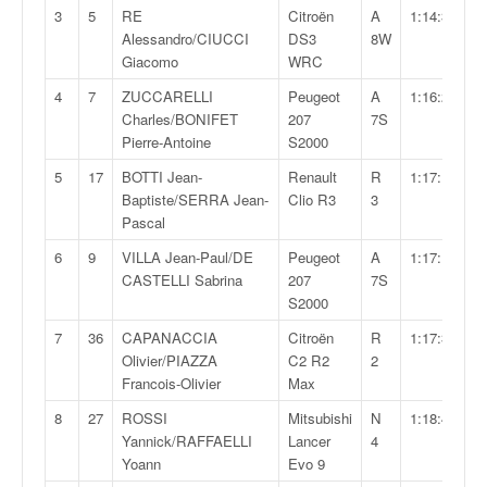
v
3
5
RE
Citroën
A
1:14:33,1
i
Alessandro/CIUCCI
DS3
8W
d
Giacomo
WRC
é
4
7
ZUCCARELLI
Peugeot
A
1:16:28,5
o
Charles/BONIFET
207
7S
s
Pierre-Antoine
S2000
e
t
5
17
BOTTI Jean-
Renault
R
1:17:12,5
p
Baptiste/SERRA Jean-
Clio R3
3
h
Pascal
o
6
9
VILLA Jean-Paul/DE
Peugeot
A
1:17:19,4
t
CASTELLI Sabrina
207
7S
o
S2000
s
p
7
36
CAPANACCIA
Citroën
R
1:17:34,2
o
Olivier/PIAZZA
C2 R2
2
u
Francois-Olivier
Max
r
8
27
ROSSI
Mitsubishi
N
1:18:43,5
c
Yannick/RAFFAELLI
Lancer
4
h
Yoann
Evo 9
a