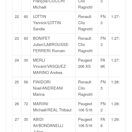
François/CUCCHI
Clio
3
o
Michaël
Ragnotti
u
p
22
60
LOTTIN
Renault
FN
1:27:06,6
e
Yannick/LOTTIN
Clio
3
d
Sandie
Ragnotti
e
23
63
BONIFET
Renault
FN
1:27:38,6
F
Julien/LABROUSSE-
Clio
3
r
FERRERI Romain
Ragnotti
a
n
24
30
MERLI
Peugeot
FA
1:27:57,3
c
Vincent/VASQUEZ
206 XS
6K
e
MARINO Andrea
e
25
56
FINIDORI
Renault
FN
1:28:28,7
t
Noel/ANDREANI
Clio
3
a
Marina
Ragnotti
u
s
26
72
MARIINI
Peugeot
FN
1:28:49,0
s
Michaël/REAL Thibaut
106 S16
2
i
27
35
ABIDI
Peugeot
FA
1:29:22,3
t
Ali/BONDANELLI
106 S16
6
o
Julien