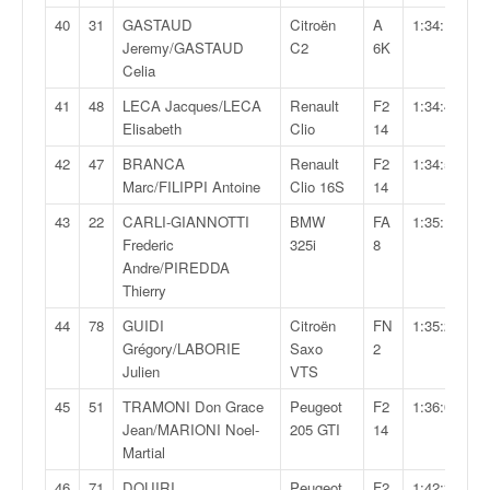
40
31
GASTAUD
Citroën
A
1:34:11,6
Jeremy/GASTAUD
C2
6K
Celia
41
48
LECA Jacques/LECA
Renault
F2
1:34:49,2
Elisabeth
Clio
14
42
47
BRANCA
Renault
F2
1:34:54,0
Marc/FILIPPI Antoine
Clio 16S
14
43
22
CARLI-GIANNOTTI
BMW
FA
1:35:16,5
Frederic
325i
8
Andre/PIREDDA
Thierry
44
78
GUIDI
Citroën
FN
1:35:22,8
Grégory/LABORIE
Saxo
2
Julien
VTS
45
51
TRAMONI Don Grace
Peugeot
F2
1:36:08,0
Jean/MARIONI Noel-
205 GTI
14
Martial
46
71
DOUIRI
Peugeot
F2
1:42:32,4