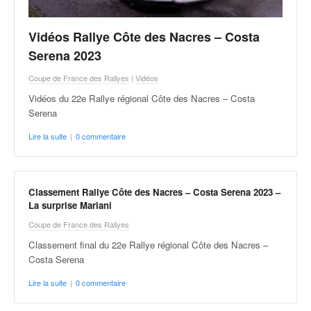
C
,
d
Vidéos Rallye Côte des Nacres – Costa
u
Serena 2023
c
h
Coupe de France des Rallyes
|
Vidéos
a
Vidéos du 22e Rallye régional Côte des Nacres – Costa
m
Serena
p
i
Lire la suite
|
0 commentaire
o
n
n
a
Classement Rallye Côte des Nacres – Costa Serena 2023 –
t
La surprise Mariani
e
Coupe de France des Rallyes
t
Classement final du 22e Rallye régional Côte des Nacres –
d
Costa Serena
e
l
Lire la suite
|
0 commentaire
a
c