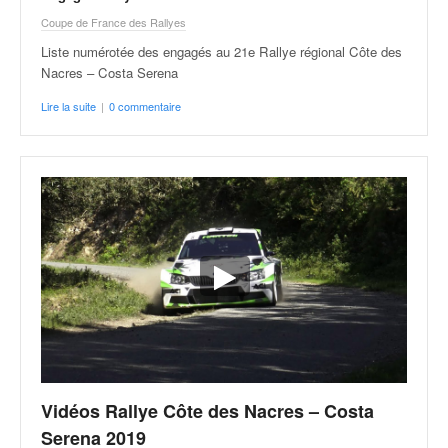
r
s
Coupe de France des Rallyes
e
Liste numérotée des engagés au 21e Rallye régional Côte des
d
Nacres – Costa Serena
e
c
Lire la suite
|
0 commentaire
ô
t
e
e
t
d
u
s
l
a
l
o
m
Vidéos Rallye Côte des Nacres – Costa
Serena 2019