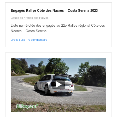
o
u
Engagés Rallye Côte des Nacres – Costa Serena 2023
p
Coupe de France des Rallyes
e
d
Liste numérotée des engagés au 22e Rallye régional Côte des
e
Nacres – Costa Serena
F
Lire la suite
|
0 commentaire
r
a
n
c
e
e
t
a
u
s
s
i
t
o