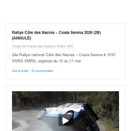
r
a
l
l
y
e
Rallye Côte des Nacres – Costa Serena 2026 (2B)
:
[ANNULÉ]
N
Coupe de France des Rallyes
|
Rallye VHC
e
24e Rallye national Côte des Nacres – Costa Serena & VHC
w
VHRS VMRS, organisé du 15 au 17 mai
s
,
Lire la suite
|
0 commentaire
r
é
s
u
l
t
a
t
s
,