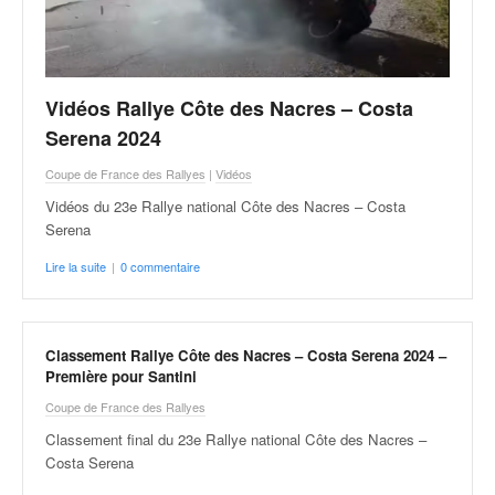
v
i
d
é
Vidéos Rallye Côte des Nacres – Costa
o
s
Serena 2024
e
Coupe de France des Rallyes
|
Vidéos
t
p
Vidéos du 23e Rallye national Côte des Nacres – Costa
h
Serena
o
Lire la suite
|
0 commentaire
t
o
s
p
Classement Rallye Côte des Nacres – Costa Serena 2024 –
o
Première pour Santini
u
r
Coupe de France des Rallyes
c
Classement final du 23e Rallye national Côte des Nacres –
h
Costa Serena
a