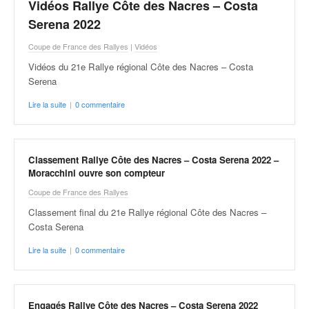
Vidéos Rallye Côte des Nacres – Costa
u
t
Serena 2022
e
Coupe de France des Rallyes
|
Vidéos
l
'
Vidéos du 21e Rallye régional Côte des Nacres – Costa
a
Serena
c
Lire la suite
|
0 commentaire
t
u
a
l
Classement Rallye Côte des Nacres – Costa Serena 2022 –
i
Moracchini ouvre son compteur
t
é
Coupe de France des Rallyes
d
Classement final du 21e Rallye régional Côte des Nacres –
e
Costa Serena
l
a
Lire la suite
|
0 commentaire
c
o
u
Engagés Rallye Côte des Nacres – Costa Serena 2022