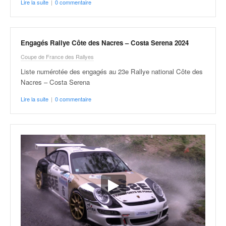
q
Lire la suite
|
0 commentaire
u
e
r
Engagés Rallye Côte des Nacres – Costa Serena 2024
a
l
Coupe de France des Rallyes
l
Liste numérotée des engagés au 23e Rallye national Côte des
y
Nacres – Costa Serena
e
d
Lire la suite
|
0 commentaire
u
W
R
C
,
d
e
l
'
E
R