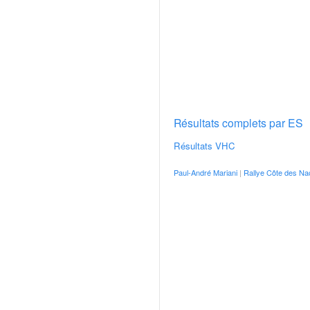
v
i
d
é
o
s
e
t
Résultats complets par ES
p
h
Résultats VHC
o
t
Paul-André Mariani
|
Rallye Côte des Na
o
s
p
o
u
r
c
h
a