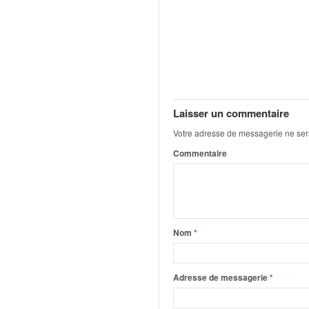
q
u
e
r
a
l
l
y
Laisser un commentaire
e
Votre adresse de messagerie ne ser
d
u
Commentaire
W
R
C
,
d
Nom
*
e
l
'
Adresse de messagerie
*
E
R