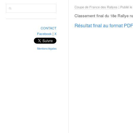
r
a
Coupe de France des Rallyes
| Publié le
l
Classement final du 18e Rallye n
l
y
Résultat final au format PD
CONTACT
e
|
Facebook
X
:
N
e
Mentions légales
w
s
,
r
é
s
u
l
t
a
t
s
,