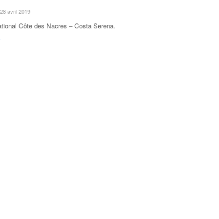
 28 avril 2019
ational Côte des Nacres – Costa Serena
.
F