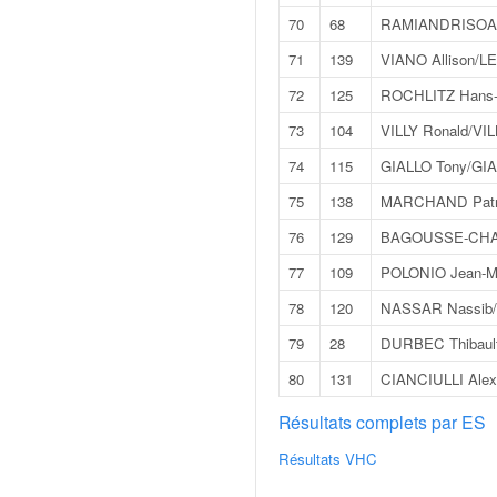
u
70
68
RAMIANDRISOA O
t
e
71
139
VIANO Allison/L
l
72
125
ROCHLITZ Hans-
'
a
73
104
VILLY Ronald/VIL
c
74
115
GIALLO Tony/GIA
t
u
75
138
MARCHAND Patr
a
76
129
BAGOUSSE-CHAU
l
i
77
109
POLONIO Jean-M
t
78
120
NASSAR Nassib
é
d
79
28
DURBEC Thibault
e
l
80
131
CIANCIULLI Ale
a
Résultats complets par ES
c
o
Résultats VHC
u