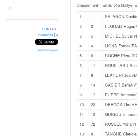
r
Classement final du 51e Rallye na
a
l
1
1
SALANON David/
l
y
2
3
FEGHALI Roger/
CONTACT
e
|
Facebook
X
3
5
MICHEL Sylvain
:
N
4
4
LIONS Franck/P
e
Mentions légales
5
6
ROCHE Pierre/R
w
s
6
11
ROUILLARD Patr
,
7
9
LEANDRI Jean-M
r
é
8
14
CASIER Bernd/V
s
9
17
PUPPO Anthony/
u
l
10
23
DEBOCK Tim/HE
t
11
12
GUIGOU Emmanu
a
t
12
72
ROSSEL Yohan/
s
13
8
TANGHE Claudie/
,