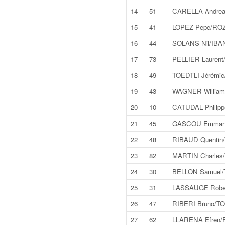
v
14
51
CARELLA Andrea
i
15
41
LOPEZ Pepe/RO
d
é
16
44
SOLANS Nil/IBA
o
s
17
73
PELLIER Lauren
e
18
49
TOEDTLI Jérémie
t
p
19
43
WAGNER William
h
20
10
CATUDAL Philip
o
t
21
45
GASCOU Emmanu
o
22
48
RIBAUD Quentin
s
p
23
82
MARTIN Charles/
o
24
30
BELLON Samuel/
u
r
25
31
LASSAUGE Rober
c
26
47
RIBERI Bruno/TO
h
a
27
62
LLARENA Efren