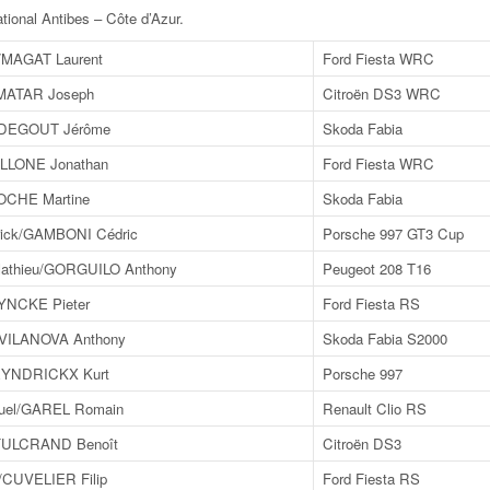
tional Antibes – Côte d’Azur
.
MAGAT Laurent
Ford Fiesta WRC
MATAR Joseph
Citroën DS3 WRC
/DEGOUT Jérôme
Skoda Fabia
ALLONE Jonathan
Ford Fiesta WRC
OCHE Martine
Skoda Fabia
ick/GAMBONI Cédric
Porsche 997 GT3 Cup
athieu/GORGUILO Anthony
Peugeot 208 T16
YNCKE Pieter
Ford Fiesta RS
VILANOVA Anthony
Skoda Fabia S2000
YNDRICKX Kurt
Porsche 997
el/GAREL Romain
Renault Clio RS
FULCRAND Benoît
Citroën DS3
CUVELIER Filip
Ford Fiesta RS