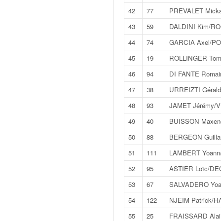
C
,
42
77
PREVALET Micka
d
43
59
DALDINI Kim/RO
u
c
44
74
GARCIA Axel/PO
h
45
19
ROLLINGER To
a
m
46
94
DI FANTE Romain
p
47
38
URREIZTI Gérald
i
o
48
93
JAMET Jérémy/V
n
49
40
BUISSON Maxenc
n
a
50
88
BERGEON Guilla
t
51
111
LAMBERT Yoann
e
t
52
95
ASTIER Loïc/DE
d
53
67
SALVADERO Yoa
e
l
54
122
NJEIM Patrick/
a
55
25
FRAISSARD Alai
c