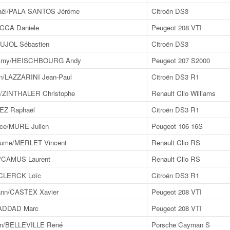
ël/PALA SANTOS Jérôme
Citroën DS3
CCA Daniele
Peugeot 208 VTI
UJOL Sébastien
Citroën DS3
mmy/HEISCHBOURG Andy
Peugeot 207 S2000
/LAZZARINI Jean-Paul
Citroën DS3 R1
/ZINTHALER Christophe
Renault Clio Williams
EZ Raphaël
Citroën DS3 R1
e/MURE Julien
Peugeot 106 16S
ume/MERLET Vincent
Renault Clio RS
/CAMUS Laurent
Renault Clio RS
CLERCK Loïc
Citroën DS3 R1
nn/CASTEX Xavier
Peugeot 208 VTI
HADDAD Marc
Peugeot 208 VTI
n/BELLEVILLE René
Porsche Cayman S