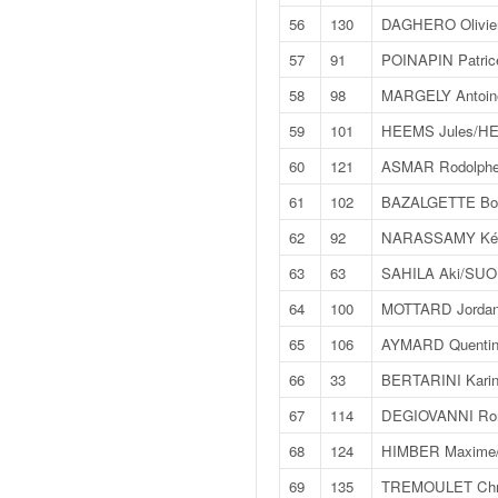
o
56
130
DAGHERO Olivie
u
57
91
POINAPIN Patri
p
e
58
98
MARGELY Antoin
d
e
59
101
HEEMS Jules/H
F
60
121
ASMAR Rodolph
r
a
61
102
BAZALGETTE Bor
n
62
92
NARASSAMY Kév
c
e
63
63
SAHILA Aki/SU
e
64
100
MOTTARD Jordan
t
a
65
106
AYMARD Quenti
u
66
33
BERTARINI Kari
s
s
67
114
DEGIOVANNI Rom
i
68
124
HIMBER Maxime/
t
o
69
135
TREMOULET Chri