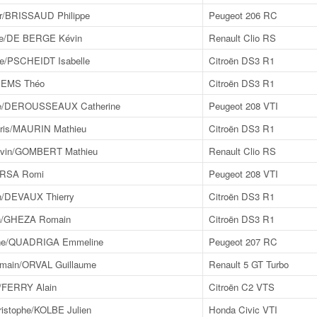
r/BRISSAUD Philippe
Peugeot 206 RC
ce/DE BERGE Kévin
Renault Clio RS
e/PSCHEIDT Isabelle
Citroën DS3 R1
EEMS Théo
Citroën DS3 R1
e/DEROUSSEAUX Catherine
Peugeot 208 VTI
is/MAURIN Mathieu
Citroën DS3 R1
in/GOMBERT Mathieu
Renault Clio RS
ORSA Romi
Peugeot 208 VTI
/DEVAUX Thierry
Citroën DS3 R1
n/GHEZA Romain
Citroën DS3 R1
ne/QUADRIGA Emmeline
Peugeot 207 RC
ain/ORVAL Guillaume
Renault 5 GT Turbo
FERRY Alain
Citroën C2 VTS
stophe/KOLBE Julien
Honda Civic VTI