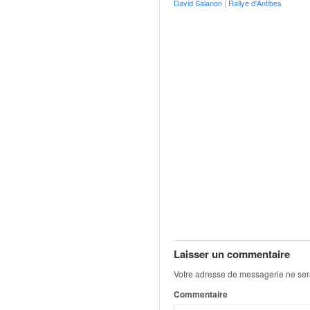
r
David Salanon
|
Rallye d'Antibes
s
e
d
e
c
ô
t
e
e
t
d
u
s
l
a
l
o
Laisser un commentaire
m
Votre adresse de messagerie ne ser
Commentaire