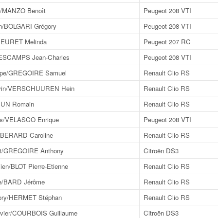
/MANZO Benoît
Peugeot 208 VTI
n/BOLGARI Grégory
Peugeot 208 VTI
BEURET Melinda
Peugeot 207 RC
ESCAMPS Jean-Charles
Peugeot 208 VTI
ppe/GREGOIRE Samuel
Renault Clio RS
vin/VERSCHUUREN Hein
Renault Clio RS
RUN Romain
Renault Clio RS
is/VELASCO Enrique
Peugeot 208 VTI
BERARD Caroline
Renault Clio RS
t/GREGOIRE Anthony
Citroën DS3
n/BLOT Pierre-Etienne
Renault Clio RS
e/BARD Jérôme
Renault Clio RS
ry/HERMET Stéphan
Renault Clio RS
vier/COURBOIS Guillaume
Citroën DS3