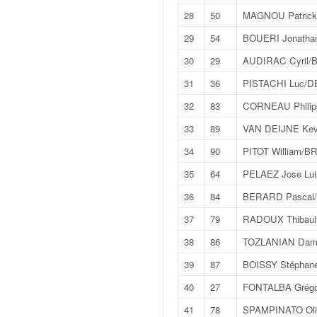
q
28
50
MAGNOU Patrick
u
e
29
54
BOUERI Jonatha
r
30
29
AUDIRAC Cyril/
a
l
31
36
PISTACHI Luc/D
l
32
83
CORNEAU Phili
y
e
33
89
VAN DEIJNE Ke
d
34
90
PITOT William/B
u
W
35
64
PELAEZ Jose Lu
R
36
84
BERARD Pascal/
C
,
37
79
RADOUX Thibaul
d
e
38
86
TOZLANIAN Damie
l
39
87
BOISSY Stéphan
'
E
40
27
FONTALBA Grégo
R
41
78
SPAMPINATO Oli