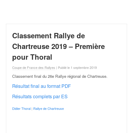
r
a
l
l
y
e
Classement Rallye de
:
N
Chartreuse 2019 – Première
e
pour Thoral
w
s
Coupe de France des Rallyes
| Publié le 1 septembre 2019
,
r
Classement final du 26e Rallye régional de Chartreuse
.
é
Résultat final au format PDF
s
u
Résultats complets par ES
l
t
Didier Thoral
|
Rallye de Chartreuse
a
t
s
,