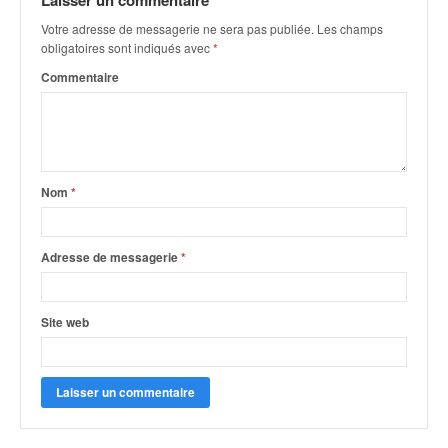
Laisser un commentaire
q
u
Votre adresse de messagerie ne sera pas publiée.
Les champs
e
obligatoires sont indiqués avec
*
r
Commentaire
a
l
l
y
e
Nom
*
d
u
W
R
Adresse de messagerie
*
C
,
d
Site web
e
l
'
E
R