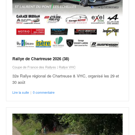
v
i
d
é
o
s
e
t
p
Rallye de Chartreuse 2026 (38)
h
o
Coupe de France des Rallyes
|
Rallye VHC
t
32e Rallye régional de Chartreuse & VHC, organisé les 29 et
o
30 août
s
p
Lire la suite
|
0 commentaire
o
u
r
c
h
a