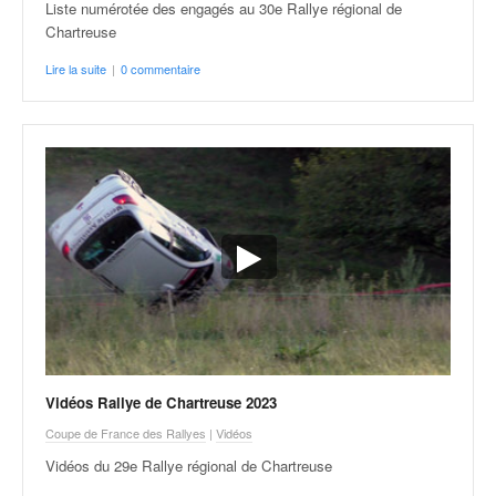
u
Liste numérotée des engagés au 30e Rallye régional de
t
Chartreuse
e
Lire la suite
|
0 commentaire
l
'
a
c
t
u
a
l
i
t
é
d
e
l
a
Vidéos Rallye de Chartreuse 2023
c
Coupe de France des Rallyes
|
Vidéos
o
Vidéos du 29e Rallye régional de Chartreuse
u