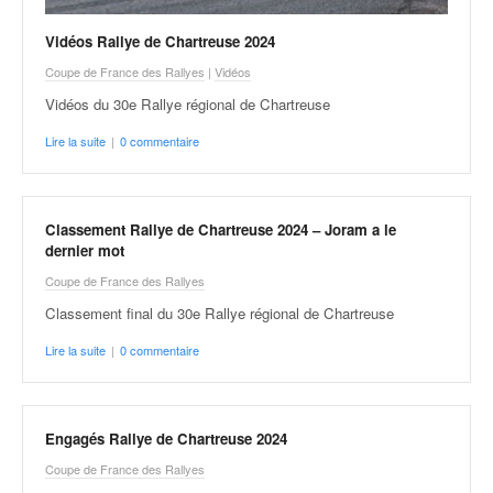
o
u
Vidéos Rallye de Chartreuse 2024
p
Coupe de France des Rallyes
|
Vidéos
e
Vidéos du 30e Rallye régional de Chartreuse
d
e
Lire la suite
|
0 commentaire
F
r
a
n
Classement Rallye de Chartreuse 2024 – Joram a le
c
dernier mot
e
Coupe de France des Rallyes
e
Classement final du 30e Rallye régional de Chartreuse
t
a
Lire la suite
|
0 commentaire
u
s
s
i
Engagés Rallye de Chartreuse 2024
t
Coupe de France des Rallyes
o