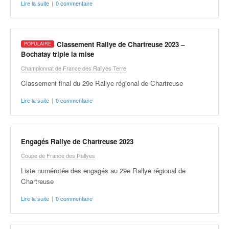
r
Lire la suite
|
0 commentaire
s
e
d
e
Classement Rallye de Chartreuse 2023 –
c
Bochatay triple la mise
ô
Championnat de France des Rallyes Terre
t
Classement final du 29e Rallye régional de Chartreuse
e
e
Lire la suite
|
0 commentaire
t
d
u
s
Engagés Rallye de Chartreuse 2023
l
Coupe de France des Rallyes
a
Liste numérotée des engagés au 29e Rallye régional de
l
Chartreuse
o
m
Lire la suite
|
0 commentaire