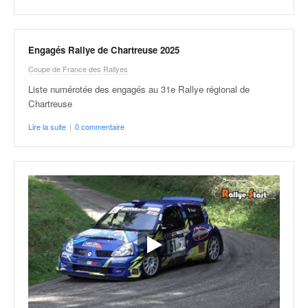
C
,
d
u
Engagés Rallye de Chartreuse 2025
c
Coupe de France des Rallyes
h
a
Liste numérotée des engagés au 31e Rallye régional de
m
Chartreuse
p
Lire la suite
|
0 commentaire
i
o
n
n
a
t
e
t
d
e
l
a
c