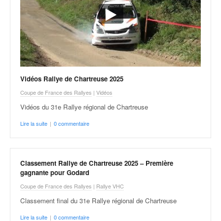
q
u
e
r
a
l
l
y
Vidéos Rallye de Chartreuse 2025
e
Coupe de France des Rallyes
|
Vidéos
d
u
Vidéos du 31e Rallye régional de Chartreuse
W
Lire la suite
|
0 commentaire
R
C
,
d
Classement Rallye de Chartreuse 2025 – Première
e
gagnante pour Godard
l
Coupe de France des Rallyes
|
Rallye VHC
'
E
Classement final du 31e Rallye régional de Chartreuse
R
Lire la suite
|
0 commentaire