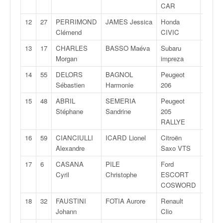
q
CAR
u
12
27
PERRIMOND
JAMES Jessica
Honda
A
e
Clémend
CIVIC
r
a
13
17
CHARLES
BASSO Maéva
Subaru
FN
l
Morgan
impreza
l
14
55
DELORS
BAGNOL
Peugeot
F2
y
Sébastien
Harmonie
206
e
d
15
48
ABRIL
SEMERIA
Peugeot
F2
u
Stéphane
Sandrine
205
W
RALLYE
R
16
59
CIANCIULLI
ICARD Lionel
Citroën
F2
C
Alexandre
Saxo VTS
,
d
17
6
CASANA
PILE
Ford
FA
e
Cyril
Christophe
ESCORT
l
COSWORD
'
18
32
FAUSTINI
FOTIA Aurore
Renault
F2
E
Johann
Clio
R