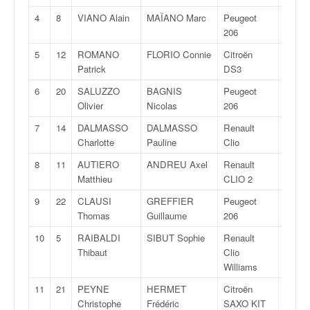
v
4
8
VIANO Alain
MAÏANO Marc
Peugeot
F2
i
206
d
é
5
12
ROMANO
FLORIO Connie
Citroën
R
o
Patrick
DS3
s
6
20
SALUZZO
BAGNIS
Peugeot
A
e
Olivier
Nicolas
206
t
p
7
14
DALMASSO
DALMASSO
Renault
R
h
Charlotte
Pauline
Clio
o
8
11
AUTIERO
ANDREU Axel
Renault
F2
t
Matthieu
CLIO 2
o
s
9
22
CLAUSI
GREFFIER
Peugeot
A
p
Thomas
Guillaume
206
o
10
5
RAIBALDI
SIBUT Sophie
Renault
FA
u
Thibaut
Clio
r
Williams
c
h
11
21
PEYNE
HERMET
Citroën
FA
a
Christophe
Frédéric
SAXO KIT