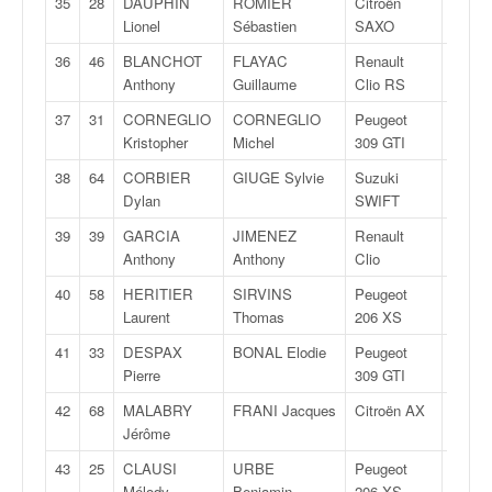
35
28
DAUPHIN
ROMIER
Citroën
FA
u
Lionel
Sébastien
SAXO
t
e
36
46
BLANCHOT
FLAYAC
Renault
N
l
Anthony
Guillaume
Clio RS
'
37
31
CORNEGLIO
CORNEGLIO
Peugeot
F2
a
Kristopher
Michel
309 GTI
c
t
38
64
CORBIER
GIUGE Sylvie
Suzuki
N
u
Dylan
SWIFT
a
39
39
GARCIA
JIMENEZ
Renault
F2
l
Anthony
Anthony
Clio
i
t
40
58
HERITIER
SIRVINS
Peugeot
F2
é
Laurent
Thomas
206 XS
d
e
41
33
DESPAX
BONAL Elodie
Peugeot
F2
l
Pierre
309 GTI
a
42
68
MALABRY
FRANI Jacques
Citroën AX
FN
c
Jérôme
o
u
43
25
CLAUSI
URBE
Peugeot
A
Mélody
Benjamin
206 XS