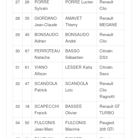
27
26
PORRE
PORRE Lucien
Renault
FA
o
Sylvain
Clio
u
p
28
35
GIORDANO
AMAVET
Renault
F2
e
Jean-Claude
Thierry
MEGANE
d
29
45
BONSAUDO
BONSAUDO
Renault
FN
e
Adrien
André
Clio
F
r
30
67
PERROTEAU
BASSO
Citroën
R
a
Natacha
Sébastien
DS3
n
31
61
VIANO
LESSER Katia
Citroën
FN
c
Allison
Saxo
e
e
32
47
SCANDOLA
SCANDOLA
Renault
N
t
Patrick
Loïc
Clio
a
Ragnotti
u
33
18
SCAPECCHI
BASSEE
Renault GT
FN
s
Franck
Olivier
TURBO
s
i
34
50
FULCONIS
FULCONIS
Peugeot
F2
t
Jean-Marc
Maxime
205 GTI
o