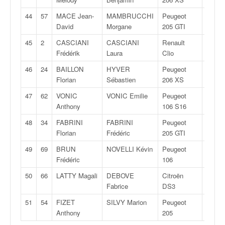
r
s
44
57
MACE Jean-
MAMBRUCCHI
Peugeot
F2
e
David
Morgane
205 GTI
d
e
45
2
CASCIANI
CASCIANI
Renault
FA
c
Frédérik
Laura
Clio
ô
46
24
BAILLON
HYVER
Peugeot
A
t
Florian
Sébastien
206 XS
e
e
47
62
VONIC
VONIC Emilie
Peugeot
FN
t
Anthony
106 S16
d
48
34
FABRINI
FABRINI
Peugeot
F2
u
Florian
Frédéric
205 GTI
s
l
49
69
BRUN
NOVELLI Kévin
Peugeot
FN
a
Frédéric
106
l
50
66
LATTY Magali
DEBOVE
Citroën
R
o
Fabrice
DS3
m
51
54
FIZET
SILVY Marion
Peugeot
F2
Anthony
205