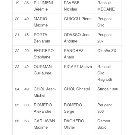
C
19
36
PULIMENI
PAVESE
Renault
F2
,
Jérémie
Nicolas
MEGANE
d
u
20
40
MARIO
GUIGOU Pierre
Peugeot
F2
c
Maxime
Clio
h
21
15
PORTA
ODASSO Jean
Peugeot
R
a
Benjamin
Antoine
207
m
p
22
29
FERRERO
SANCHEZ
Citroën ZX
F2
i
Stéphane
Anaïs
o
23
42
OURMAN
PICART Maeva
Renault
FN
n
Guillaume
Clio
n
Ragnotti
a
t
24
49
CHOL Jean-
CHOL Christel
Simca 1000
F2
e
Michel
t
25
30
ROMERO
ROMERO
Peugeot
F2
d
Alexandre
Serge
306
e
l
26
63
CARLAVAN
DAGHERO
Citroën
FN
a
Maxime
Olivier
Saxo
c