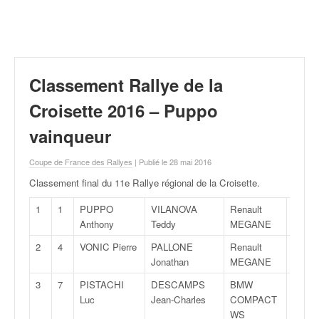
r
a
l
l
y
e
Classement Rallye de la
:
N
Croisette 2016 – Puppo
e
vainqueur
w
s
Coupe de France des Rallyes
| Publié le 28 mai 2016
,
r
Classement final du 11e Rallye régional de la Croisette
.
é
s
1
1
PUPPO
VILANOVA
Renault
A
u
Anthony
Teddy
MEGANE
l
2
4
VONIC Pierre
PALLONE
Renault
FA
t
Jonathan
MEGANE
a
t
3
7
PISTACHI
DESCAMPS
BMW
F2
s
Luc
Jean-Charles
COMPACT
,
WS