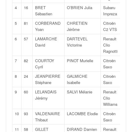
v
4
16
BRET
O’BRIEN Julia
Subaru
N/
i
Sébastien
Impreza
d
é
5
81
CORBERAND
CHRETIEN
Citroën
F20
o
Yoan
Jérôme
C2 VTS
s
6
57
LAMARCHE
DARTEVEL
Renault
N/
e
David
Victorine
Clio
t
Ragnotti
p
h
7
82
COURTOY
PINOT Murielle
Citroën
F20
o
Cyril
Saxo
t
8
24
JEANPIERRE
GALMICHE
Citroën
A/F
o
Stéphane
Isabelle
Saxo
s
p
9
60
LELANDAIS
SALVI Mélanie
Renault
N/
o
Jérémy
Clio
u
Williams
r
10
93
VALDENAIRE
LACOMBE Elodie
Citroën
N/
c
Thibaut
Saxo
h
a
11
58
GILLET
DIRAND Damien
Renault
N/