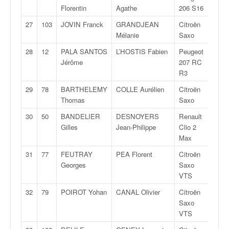
o
Florentin
Agathe
206 S16
u
27
103
JOVIN Franck
GRANDJEAN
Citroën
F20
p
Mélanie
Saxo
e
d
28
12
PALA SANTOS
L’HOSTIS Fabien
Peugeot
R
e
Jérôme
207 RC
F
R3
r
29
78
BARTHELEMY
COLLE Aurélien
Citroën
A/F
a
Thomas
Saxo
n
c
30
50
BANDELIER
DESNOYERS
Renault
F20
e
Gilles
Jean-Philippe
Clio 2
e
Max
t
31
77
FEUTRAY
PEA Florent
Citroën
A/F
a
Georges
Saxo
u
VTS
s
s
32
79
POIROT Yohan
CANAL Olivier
Citroën
A/F
i
Saxo
t
VTS
o