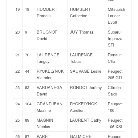
C
,
19
18
HUMBERT
HUMBERT
Mitsubishi
N/
d
Romain
Catherine
Lancer
u
Evo9
c
h
20
9
BRUGNOT
JUY Thomas
Subaru
A/F
a
David
Impreza
m
STI
p
21
70
LAURENCE
LAURENCE
Renault
N/
i
Tanguy
Tobias
Clio
o
n
22
44
RYCKELYNCK
SAUVAGE Leslie
Peugeot
F20
n
Victorien
205 GTI
a
23
83
VARDANEGA
RONDOT Jérémy
Citroën
F20
t
David
Saxo
e
t
24
104
GRANDJEAN
RYCKELYNCK
Peugeot
F20
d
Maxime
Aurélien
106
e
25
89
MAGNIN
LAURENT Cathy
Peugeot
A/F
l
Nicolas
106 XSI
a
c
26
87
PARET
GALMICHE
Peugeot
F20