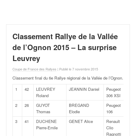
r
a
l
l
y
e
Classement Rallye de la Vallée
:
N
de l’Ognon 2015 – La surprise
e
Leuvrey
w
s
Coupe de France des Rallyes
| Publié le 7 novembre 2015
,
r
Classement final du 6e Rallye régional de la Vallée de l’Ognon
.
é
s
1
42
LEUVREY
JEANNIN Daniel
Peugeot
F20
u
Roland
306 XSI
l
2
26
GUYOT
BREGAND
Peugeot
A/F
t
Thomas
Elodie
106
a
t
3
41
DUCHENE
GENET Alice
Renault
F20
s
Pierre-Emile
Clio
,
Ragnotti