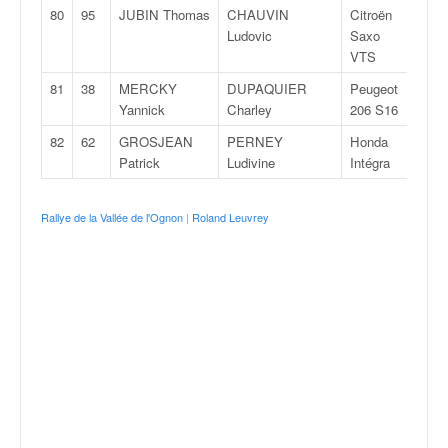
80
95
JUBIN Thomas
CHAUVIN
Citroën
N/
Ludovic
Saxo
VTS
81
38
MERCKY
DUPAQUIER
Peugeot
F20
Yannick
Charley
206 S16
82
62
GROSJEAN
PERNEY
Honda
N/
Patrick
Ludivine
Intégra
Rallye de la Vallée de l'Ognon
|
Roland Leuvrey