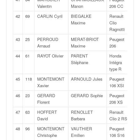
r
s
Valentin
Manon
206 CC
e
42
69
CARLIN Cyril
BIEGALKE
Renault
N/
d
Maxime
Clio
e
Ragnotti
c
ô
43
25
PERROUD
MERAT-BRIOT
Peugeot
A/F
t
Arnaud
Maxime
206
e
44
61
RAYOT Olivier
PARENT
Honda
N/
e
Stéphane
Intégra
t
type R
d
u
45
118
MONTEMONT
ARNOULD Jules
Peugeot
N/
s
Xavier
106 XSI
l
46
23
GERARD
GERARD Sophie
Peugeot
A/F
a
Florent
206 XS
l
o
47
63
HOFFERT
RENOLLET
Renault
N/
m
David
Barbara
Clio 2 RS
48
96
MONTEMONT
VAUTHIER
Peugeot
N/
Christophe
Emilien
106 S16