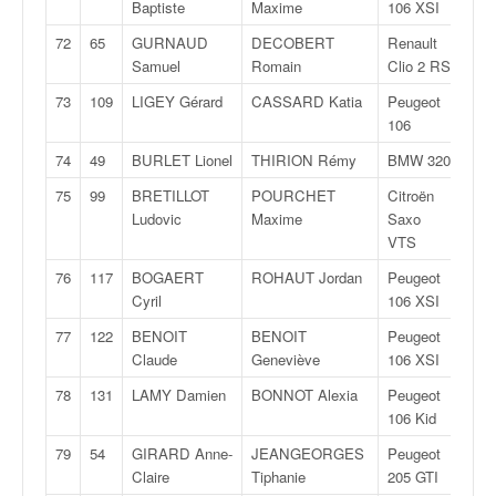
Baptiste
Maxime
106 XSI
72
65
GURNAUD
DECOBERT
Renault
N/
Samuel
Romain
Clio 2 RS
73
109
LIGEY Gérard
CASSARD Katia
Peugeot
F20
106
74
49
BURLET Lionel
THIRION Rémy
BMW 320
F20
75
99
BRETILLOT
POURCHET
Citroën
N/
Ludovic
Maxime
Saxo
VTS
76
117
BOGAERT
ROHAUT Jordan
Peugeot
N/
Cyril
106 XSI
77
122
BENOIT
BENOIT
Peugeot
N/
Claude
Geneviève
106 XSI
78
131
LAMY Damien
BONNOT Alexia
Peugeot
F20
106 Kid
79
54
GIRARD Anne-
JEANGEORGES
Peugeot
F20
Claire
Tiphanie
205 GTI