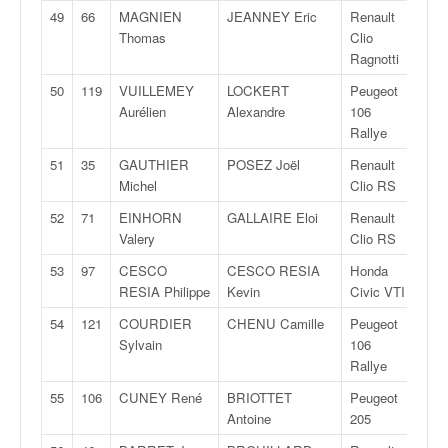
49
66
MAGNIEN
JEANNEY Eric
Renault
N/
Thomas
Clio
Ragnotti
50
119
VUILLEMEY
LOCKERT
Peugeot
N/
Aurélien
Alexandre
106
Rallye
51
35
GAUTHIER
POSEZ Joël
Renault
A/F
Michel
Clio RS
52
71
EINHORN
GALLAIRE Eloi
Renault
N/
Valery
Clio RS
53
97
CESCO
CESCO RESIA
Honda
N/
RESIA Philippe
Kevin
Civic VTI
54
121
COURDIER
CHENU Camille
Peugeot
N/
Sylvain
106
Rallye
55
106
CUNEY René
BRIOTTET
Peugeot
F20
Antoine
205