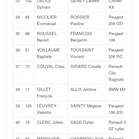
33
102
DELILE
GENEY Laurent
Citroën
F20
u
Sylvain
AX
t
e
34
45
NICOLIER
ROSSIER
Peugeot
F20
l
Emmanuel
Pauline
205 GTI
'
35
98
ROUSSEL
FRANCOIS
Peugeot
N/
a
Benoît
Benjamin
106
c
t
36
31
VOILLAUME
TOUSSAINT
Peugeot
A/F
u
Baptiste
Vincent
206 RC
a
37
73
COUVAL Clara
GIRARD Coralie
Renault
N/
l
Clio
i
Ragnotti
t
é
38
17
GILLET
ALLIX Jérôme
BMW M3
N/
d
François
e
39
125
LEUVREY
SAINTY Mégane
Peugeot
N/
l
Valentin
106 XSI
a
c
40
19
CLERC Julien
SAGE Dylan
Renault 5
N/
o
GT turbo
u
41
84
MARGUIER
CHARMOILLAUX
Peugeot
F20