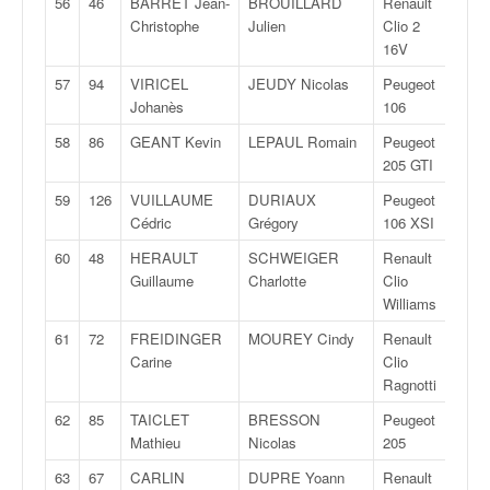
56
46
BARRET Jean-
BROUILLARD
Renault
F20
Christophe
Julien
Clio 2
16V
57
94
VIRICEL
JEUDY Nicolas
Peugeot
N/
Johanès
106
58
86
GEANT Kevin
LEPAUL Romain
Peugeot
F20
205 GTI
59
126
VUILLAUME
DURIAUX
Peugeot
N/
Cédric
Grégory
106 XSI
60
48
HERAULT
SCHWEIGER
Renault
F20
Guillaume
Charlotte
Clio
Williams
61
72
FREIDINGER
MOUREY Cindy
Renault
N/
Carine
Clio
Ragnotti
62
85
TAICLET
BRESSON
Peugeot
F20
Mathieu
Nicolas
205
63
67
CARLIN
DUPRE Yoann
Renault
N/