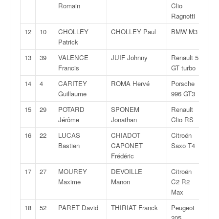
q
Romain
Clio
u
Ragnotti
e
12
10
CHOLLEY
CHOLLEY Paul
BMW M3
A/F
r
Patrick
a
l
13
39
VALENCE
JUIF Johnny
Renault 5
F20
l
Francis
GT turbo
y
14
4
CARITEY
ROMA Hervé
Porsche
GT
e
Guillaume
996 GT3
d
u
15
29
POTARD
SPONEM
Renault
A/F
W
Jérôme
Jonathan
Clio RS
R
16
22
LUCAS
CHIADOT
Citroën
A/F
C
Bastien
CAPONET
Saxo T4
,
Frédéric
d
e
17
27
MOUREY
DEVOILLE
Citroën
R
l
Maxime
Manon
C2 R2
'
Max
E
18
52
PARET David
THIRIAT Franck
Peugeot
F20
R
205