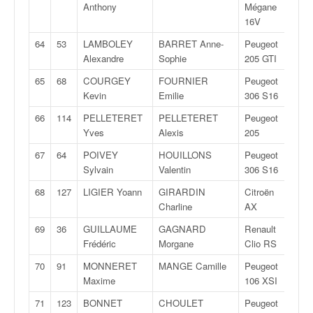
Anthony
Mégane
16V
64
53
LAMBOLEY
BARRET Anne-
Peugeot
F20
Alexandre
Sophie
205 GTI
65
68
COURGEY
FOURNIER
Peugeot
N/
Kevin
Emilie
306 S16
66
114
PELLETERET
PELLETERET
Peugeot
F20
Yves
Alexis
205
67
64
POIVEY
HOUILLONS
Peugeot
N/
Sylvain
Valentin
306 S16
68
127
LIGIER Yoann
GIRARDIN
Citroën
N/
Charline
AX
69
36
GUILLAUME
GAGNARD
Renault
A/F
Frédéric
Morgane
Clio RS
70
91
MONNERET
MANGE Camille
Peugeot
A/F
Maxime
106 XSI
71
123
BONNET
CHOULET
Peugeot
N/