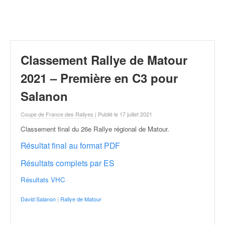
r
a
l
l
y
e
Classement Rallye de Matour
:
N
2021 – Première en C3 pour
e
Salanon
w
s
Coupe de France des Rallyes
| Publié le 17 juillet 2021
,
r
Classement final du 26e Rallye régional de Matour
.
é
Résultat final au format PDF
s
u
Résultats complets par ES
l
t
Résultats VHC
a
t
David Salanon
|
Rallye de Matour
s
,