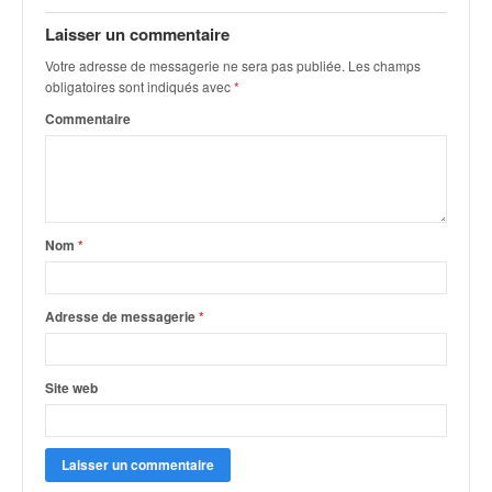
q
u
Laisser un commentaire
e
Votre adresse de messagerie ne sera pas publiée.
Les champs
r
obligatoires sont indiqués avec
*
a
Commentaire
l
l
y
e
d
u
Nom
*
W
R
C
Adresse de messagerie
*
,
d
e
Site web
l
'
E
R