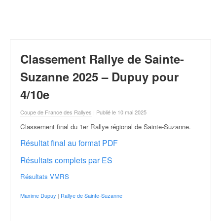
r
a
l
l
y
e
Classement Rallye de Sainte-
:
N
Suzanne 2025 – Dupuy pour
e
4/10e
w
s
Coupe de France des Rallyes
| Publié le 10 mai 2025
,
r
Classement final du 1er Rallye régional de Sainte-Suzanne
.
é
Résultat final au format PDF
s
u
Résultats complets par ES
l
t
Résultats VMRS
a
t
Maxime Dupuy
|
Rallye de Sainte-Suzanne
s
,