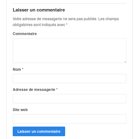
q
u
Laisser un commentaire
e
Votre adresse de messagerie ne sera pas publiée.
Les champs
r
obligatoires sont indiqués avec
*
a
Commentaire
l
l
y
e
d
u
Nom
*
W
R
C
Adresse de messagerie
*
,
d
e
Site web
l
'
E
R