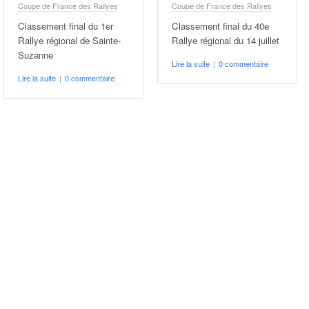
Coupe de France des Rallyes
Coupe de France des Rallyes
Classement final du 1er
Classement final du 40e
Rallye régional de Sainte-
Rallye régional du 14 juillet
Suzanne
Lire la suite
|
0 commentaire
Lire la suite
|
0 commentaire