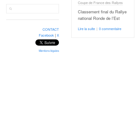
r
Coupe de France des Rallyes
a
Classement final du Rallye
l
national Ronde de l’Est
l
y
Lire la suite
|
0 commentaire
CONTACT
e
|
Facebook
X
:
N
e
Mentions légales
w
s
,
r
é
s
u
l
t
a
t
s
,