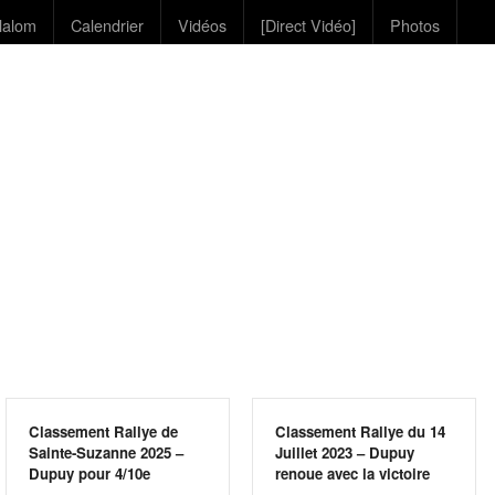
lalom
Calendrier
Vidéos
[Direct Vidéo]
Photos
Classement Rallye de
Classement Rallye du 14
Sainte-Suzanne 2025 –
Juillet 2023 – Dupuy
Dupuy pour 4/10e
renoue avec la victoire