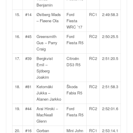
C
Benjamin
,
d
15.
#14
Østberg Mads
Ford
RC1
2:49:58.3
u
– Fløene Ola
Fiesta
c
WRC ’17
h
16.
#45
Greensmith
Ford
RC2
2:50:25.5
a
Gus – Parry
Fiesta R5
m
Craig
p
i
17.
#39
Bergkvist
Citroën
RC2
2:51:20.5
o
Emil –
DS3 R5
n
Sjöberg
n
Joakim
a
18.
#81
Ketomäki
Škoda
RC2
2:51:58.3
t
Jukka –
Fabia R5
e
Alanen Jarkko
t
d
19.
#44
Arai Hiroki –
Ford
RC2
2:52:01.6
e
MacNeall
Fiesta R5
l
Glenn
a
c
20.
#16
Gorban
Mini John
RC1
2:53:14.1