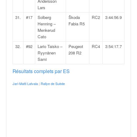
r
Andersson
s
Lars
e
31.
#17
Solberg
Škoda
RC2
3:44:56.9
d
Henning –
Fabia R5
e
Menkerud
c
Cato
ô
t
32.
#92
Lario Taisko –
Peugeot
RC4
3:54:17.7
e
Ryynänen
208 R2
e
Sami
t
d
Résultats complets par ES
u
s
Jari-Matti Latvala
|
Rallye de Suède
l
a
l
o
m