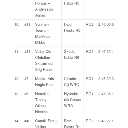
q
Pontus –
Fabia R5
u
Andersson
e
Jonas
r
10.
#31
Suninen
Ford
RC2
2:46:06.5
a
Teemu –
Fiesta R5
l
Markkula
l
Mikko
y
e
11.
#34
Veiby Ole
Škoda
RC2
2:46:22.1
d
Christian –
Fabia R5
u
Skjærmoen
W
Stig Rune
R
12.
#7
Meeke Kris –
Citroën
RC1
2:46:32.3
C
Nagle Paul
C3 WRC
,
d
13.
#5
Neuville
Hyundai
RC1
2:47:35.1
e
Thierry –
i20 Coupe
l
Gilsoul
WRC
'
Nicolas
E
14.
#40
Camilli Eric –
Ford
RC2
2:48:27.1
R
Veillas
Fiesta R5