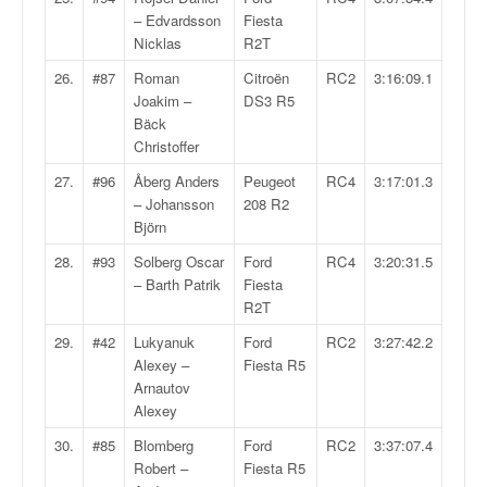
u
– Edvardsson
Fiesta
t
Nicklas
R2T
e
l
26.
#87
Roman
Citroën
RC2
3:16:09.1
'
Joakim –
DS3 R5
a
Bäck
c
Christoffer
t
27.
#96
Åberg Anders
Peugeot
RC4
3:17:01.3
u
– Johansson
208 R2
a
Björn
l
i
28.
#93
Solberg Oscar
Ford
RC4
3:20:31.5
t
– Barth Patrik
Fiesta
é
R2T
d
29.
#42
Lukyanuk
Ford
RC2
3:27:42.2
e
Alexey –
Fiesta R5
l
Arnautov
a
Alexey
c
o
30.
#85
Blomberg
Ford
RC2
3:37:07.4
u
Robert –
Fiesta R5