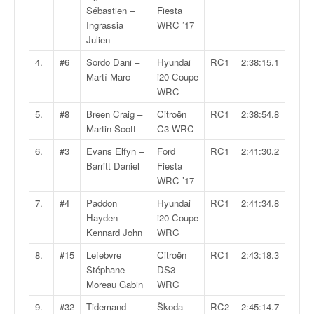
v
Sébastien –
Fiesta
i
Ingrassia
WRC ’17
d
Julien
é
4.
#6
Sordo Dani –
Hyundai
RC1
2:38:15.1
o
Martí Marc
i20 Coupe
s
WRC
e
t
5.
#8
Breen Craig –
Citroën
RC1
2:38:54.8
p
Martin Scott
C3 WRC
h
6.
#3
Evans Elfyn –
Ford
RC1
2:41:30.2
o
Barritt Daniel
Fiesta
t
WRC ’17
o
s
7.
#4
Paddon
Hyundai
RC1
2:41:34.8
p
Hayden –
i20 Coupe
o
Kennard John
WRC
u
8.
#15
Lefebvre
Citroën
RC1
2:43:18.3
r
Stéphane –
DS3
c
Moreau Gabin
WRC
h
a
9.
#32
Tidemand
Škoda
RC2
2:45:14.7