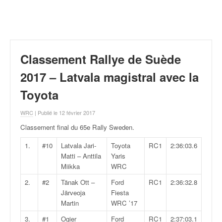
r
a
l
l
y
e
Classement Rallye de Suède
:
N
2017 – Latvala magistral avec la
e
Toyota
w
s
WRC
| Publié le 12 février 2017
,
r
Classement final du 65e Rally Sweden
.
é
s
1.
#10
Latvala Jari-
Toyota
RC1
2:36:03.6
u
Matti – Anttila
Yaris
l
Miikka
WRC
t
2.
#2
Tänak Ott –
Ford
RC1
2:36:32.8
a
Järveoja
Fiesta
t
Martin
WRC ’17
s
,
3.
#1
Ogier
Ford
RC1
2:37:03.1