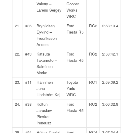
o
Valeriy –
Cooper
u
Larens Sergey
Works
p
WRC
e
21.
#36
Brynildsen
Ford
RC2
2:58:19.4
d
Eyvind –
Fiesta R5
e
Fredriksson
F
Anders
r
a
22.
#43
Katsuta
Ford
RC2
2:58:42.1
n
Takamoto –
Fiesta R5
c
Salminen
e
Marko
e
23.
#11
Hänninen
Toyota
RC1
2:59:09.2
t
Juho –
Yaris
a
Lindström Kaj
WRC
u
s
24.
#38
Koltun
Ford
RC2
3:06:32.8
s
Jaroslaw –
Fiesta R5
i
Pleskot
t
Ireneusz
o
25.
#94
Röjsel Daniel
Ford
RC4
3:07:34.4