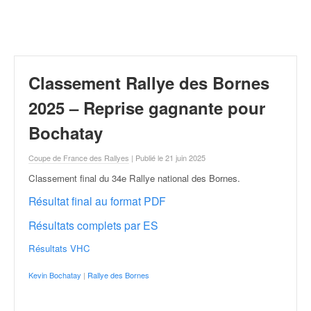
r
a
l
l
y
e
Classement Rallye des Bornes
:
N
2025 – Reprise gagnante pour
e
Bochatay
w
s
Coupe de France des Rallyes
| Publié le 21 juin 2025
,
r
Classement final du 34e Rallye national des Bornes
.
é
Résultat final au format PDF
s
u
Résultats complets par ES
l
t
Résultats VHC
a
t
Kevin Bochatay
|
Rallye des Bornes
s
,