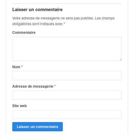
q
u
Laisser un commentaire
e
Votre adresse de messagerie ne sera pas publiée.
Les champs
r
obligatoires sont indiqués avec
*
a
Commentaire
l
l
y
e
d
u
Nom
*
W
R
C
Adresse de messagerie
*
,
d
e
Site web
l
'
E
R