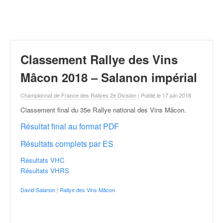
r
a
l
l
y
e
Classement Rallye des Vins
:
N
Mâcon 2018 – Salanon impérial
e
w
Championnat de France des Rallyes 2e Division
| Publié le 17 juin 2018
s
Classement final du 35e Rallye national des Vins Mâcon
.
,
r
Résultat final au format PDF
é
Résultats complets par ES
s
u
Résultats VHC
l
Résultats VHRS
t
a
David Salanon
|
Rallye des Vins Mâcon
t
s
,