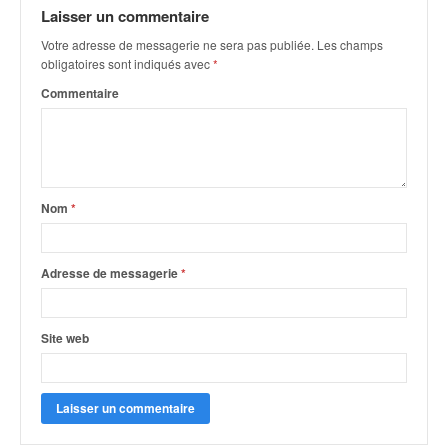
q
Laisser un commentaire
u
Votre adresse de messagerie ne sera pas publiée.
Les champs
e
obligatoires sont indiqués avec
*
r
a
Commentaire
l
l
y
e
d
Nom
*
u
W
R
Adresse de messagerie
*
C
,
d
Site web
e
l
'
E
R