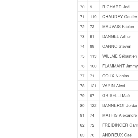
u
70
9
RICHARD Joël
t
e
71
119
CHAUDEY Gautier
l
72
73
MAUVAIS Fabien
'
a
73
91
DANGEL Arthur
c
74
89
CANNO Steven
t
u
75
113
WILLME Sébastien
a
76
100
FLAMMANT Jimmy
l
i
77
71
GOUX Nicolas
t
78
121
VARIN Alexi
é
d
79
97
GRISELLI Maël
e
l
80
122
BANNEROT Jorda
a
81
74
MATHIS Alexandre
c
o
82
72
FREIDINGER Cari
u
83
76
ANDREUX Gaël