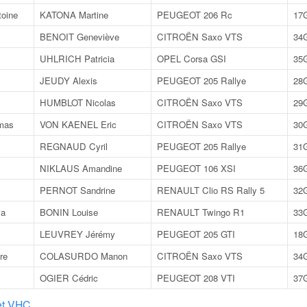
oine
KATONA Martine
PEUGEOT 206 Rc
17
BENOIT Geneviève
CITROËN Saxo VTS
34
UHLRICH Patricia
OPEL Corsa GSI
35
JEUDY Alexis
PEUGEOT 205 Rallye
28
HUMBLOT Nicolas
CITROËN Saxo VTS
29
mas
VON KAENEL Eric
CITROËN Saxo VTS
30
REGNAUD Cyril
PEUGEOT 205 Rallye
31
NIKLAUS Amandine
PEUGEOT 106 XSI
36
PERNOT Sandrine
RENAULT Clio RS Rally 5
32
ia
BONIN Louise
RENAULT Twingo R1
33
LEUVREY Jérémy
PEUGEOT 205 GTI
18
re
COLASURDO Manon
CITROËN Saxo VTS
34
OGIER Cédric
PEUGEOT 208 VTI
37
et VHC