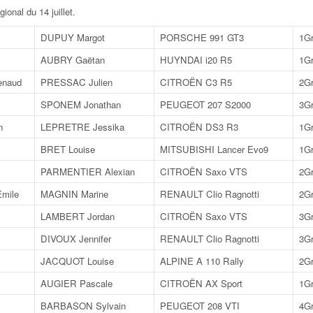
ional du 14 juillet
.
DUPUY Margot
PORSCHE 991 GT3
1G
AUBRY Gaëtan
HUYNDAI i20 R5
1G
enaud
PRESSAC Julien
CITROËN C3 R5
2G
SPONEM Jonathan
PEUGEOT 207 S2000
3G
n
LEPRETRE Jessika
CITROËN DS3 R3
1G
BRET Louise
MITSUBISHI Lancer Evo9
1G
PARMENTIER Alexian
CITROËN Saxo VTS
2G
mile
MAGNIN Marine
RENAULT Clio Ragnotti
2G
LAMBERT Jordan
CITROËN Saxo VTS
3G
DIVOUX Jennifer
RENAULT Clio Ragnotti
3G
JACQUOT Louise
ALPINE A 110 Rally
2G
AUGIER Pascale
CITROËN AX Sport
1G
BARBASON Sylvain
PEUGEOT 208 VTI
4G