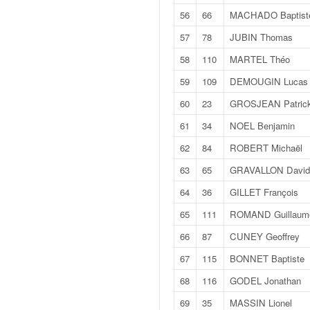
o
56
66
MACHADO Baptist
u
57
78
JUBIN Thomas
p
e
58
110
MARTEL Théo
d
e
59
109
DEMOUGIN Lucas
F
60
23
GROSJEAN Patric
r
a
61
34
NOEL Benjamin
n
62
84
ROBERT Michaël
c
e
63
65
GRAVALLON David
e
64
36
GILLET François
t
a
65
111
ROMAND Guillaum
u
66
87
CUNEY Geoffrey
s
s
67
115
BONNET Baptiste
i
68
116
GODEL Jonathan
t
o
69
35
MASSIN Lionel