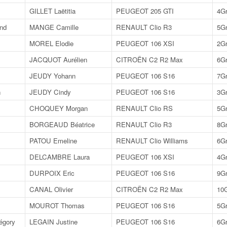
GILLET Laëtitia
PEUGEOT 205 GTI
4G
nd
MANGE Camille
RENAULT Clio R3
5G
MOREL Elodie
PEUGEOT 106 XSI
2G
JACQUOT Aurélien
CITROËN C2 R2 Max
6G
JEUDY Yohann
PEUGEOT 106 S16
7G
n
JEUDY Cindy
PEUGEOT 106 S16
3G
CHOQUEY Morgan
RENAULT Clio RS
5G
BORGEAUD Béatrice
RENAULT Clio R3
8G
PATOU Emeline
RENAULT Clio Williams
6G
DELCAMBRE Laura
PEUGEOT 106 XSI
4G
DURPOIX Eric
PEUGEOT 106 S16
9G
CANAL Olivier
CITROËN C2 R2 Max
10
MOUROT Thomas
PEUGEOT 106 S16
5G
gory
LEGAIN Justine
PEUGEOT 106 S16
6G