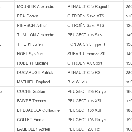
e
MOUNIER Alexandre
RENAULT Clio Ragnotti
26
PEA Florent
CITROËN Saxo VTS
27
PIERSON Arthur
CITROËN Saxo VTS
13
TUAILLON Alexandre
PEUGEOT 106 S16
14
k
THIERY Julien
HONDA Civic Type R
13
NOEL Sylvène
SUBARU Impreza Sti
14
ROBERT Maxime
CITROËN AX Sport
15
DUCARUGE Patrick
RENAULT Clio RS
28
MATHIEU Raphaël
B.M.W. M3
15
e
CUCHE Gaëtan
PEUGEOT 205 Rallye
16
FAIVRE Thomas
PEUGEOT 106 XSI
17
BRESADOLA Guillaume
PEUGEOT 106 XSI
18
COLLET Emma
PEUGEOT 106 Rallye
19
LAMBOLEY Adrien
PEUGEOT 207 Rc
16