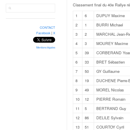
r
Classement final du 40e Rallye rég
a
l
1
6
DUPUY Maxime
l
y
2
1
BURRI Michael
CONTACT
e
|
Facebook
X
3
2
MARCHAL Jean-R
:
N
4
3
MOUREY Maxime
e
Mentions légales
5
39
CORBERAND Yoa
w
s
6
33
BRET Sébastien
,
7
50
GY Guillaume
r
é
8
19
DUCHENE Pierre-E
s
9
49
MOREL Nicolas
u
l
10
12
PIERRE Romain
t
11
5
BERTRAND Guy
a
t
12
86
DELILE Sylvain
s
13
51
COURTOY Cyril
,