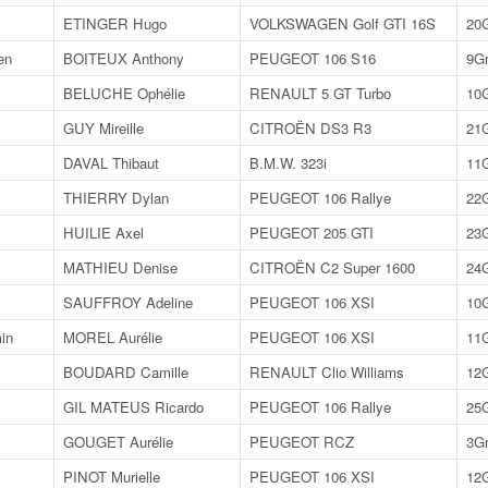
ETINGER Hugo
VOLKSWAGEN Golf GTI 16S
20
en
BOITEUX Anthony
PEUGEOT 106 S16
9G
BELUCHE Ophélie
RENAULT 5 GT Turbo
10
GUY Mireille
CITROËN DS3 R3
21
DAVAL Thibaut
B.M.W. 323i
11
THIERRY Dylan
PEUGEOT 106 Rallye
22
HUILIE Axel
PEUGEOT 205 GTI
23
MATHIEU Denise
CITROËN C2 Super 1600
24
SAUFFROY Adeline
PEUGEOT 106 XSI
10
in
MOREL Aurélie
PEUGEOT 106 XSI
11
BOUDARD Camille
RENAULT Clio Williams
12
GIL MATEUS Ricardo
PEUGEOT 106 Rallye
25
GOUGET Aurélie
PEUGEOT RCZ
3G
PINOT Murielle
PEUGEOT 106 XSI
12