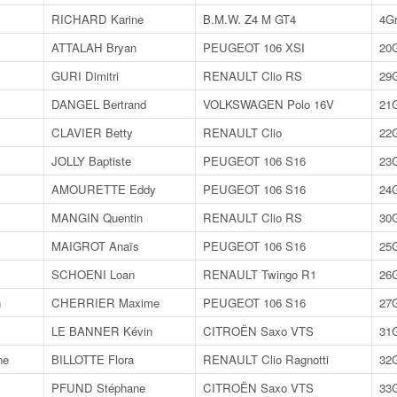
RICHARD Karine
B.M.W. Z4 M GT4
4G
ATTALAH Bryan
PEUGEOT 106 XSI
20
GURI Dimitri
RENAULT Clio RS
29
DANGEL Bertrand
VOLKSWAGEN Polo 16V
21
CLAVIER Betty
RENAULT Clio
22
JOLLY Baptiste
PEUGEOT 106 S16
23
AMOURETTE Eddy
PEUGEOT 106 S16
24
MANGIN Quentin
RENAULT Clio RS
30
MAIGROT Anaïs
PEUGEOT 106 S16
25
SCHOENI Loan
RENAULT Twingo R1
26
n
CHERRIER Maxime
PEUGEOT 106 S16
27
LE BANNER Kévin
CITROËN Saxo VTS
31
ne
BILLOTTE Flora
RENAULT Clio Ragnotti
32
PFUND Stéphane
CITROËN Saxo VTS
33