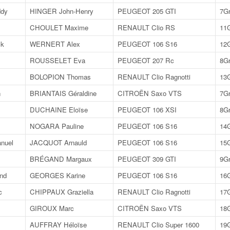
dy
HINGER John-Henry
PEUGEOT 205 GTI
7G
CHOULET Maxime
RENAULT Clio RS
11
ck
WERNERT Alex
PEUGEOT 106 S16
12
ROUSSELET Eva
PEUGEOT 207 Rc
8G
BOLOPION Thomas
RENAULT Clio Ragnotti
13
n
BRIANTAIS Géraldine
CITROËN Saxo VTS
7G
DUCHAINE Eloïse
PEUGEOT 106 XSI
8G
NOGARA Pauline
PEUGEOT 106 S16
14
nuel
JACQUOT Arnauld
PEUGEOT 106 S16
15
BRÉGAND Margaux
PEUGEOT 309 GTI
9G
nd
GEORGES Karine
PEUGEOT 106 S16
16
c
CHIPPAUX Graziella
RENAULT Clio Ragnotti
17
GIROUX Marc
CITROËN Saxo VTS
18
AUFFRAY Héloïse
RENAULT Clio Super 1600
19