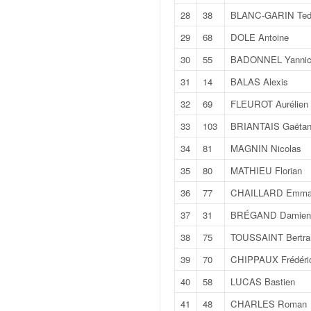
q
28
38
BLANC-GARIN Ted
u
e
29
68
DOLE Antoine
r
30
55
BADONNEL Yanni
a
l
31
14
BALAS Alexis
l
32
69
FLEUROT Aurélien
y
e
33
103
BRIANTAIS Gaëta
d
34
81
MAGNIN Nicolas
u
W
35
80
MATHIEU Florian
R
36
77
CHAILLARD Emma
C
,
37
31
BRÉGAND Damien
d
e
38
75
TOUSSAINT Bertra
l
39
70
CHIPPAUX Frédéri
'
E
40
58
LUCAS Bastien
R
41
48
CHARLES Roman