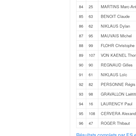
r
s
84
25
MARTINS Marc-Ant
e
85
63
BENOIT Claude
d
e
86
62
NIKLAUS Dylan
c
87
95
MAUVAIS Michel
ô
t
88
99
FLOHR Christophe
e
89
107
VON KAENEL Tho
e
t
90
90
REGNAUD Gilles
d
91
61
NIKLAUS Loïc
u
s
92
82
PERSONNE Régis
l
93
98
GRAVALLON Laëtit
a
l
94
16
LAURENCY Paul
o
95
108
CERVERA Alexand
m
96
47
ROGER Thibaut
Résultats complets par ES 