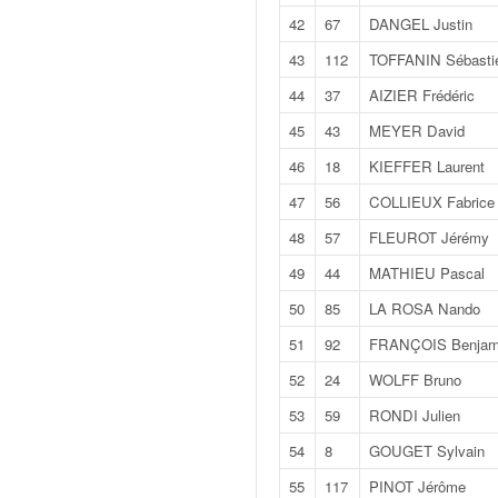
C
,
42
67
DANGEL Justin
d
43
112
TOFFANIN Sébasti
u
c
44
37
AIZIER Frédéric
h
45
43
MEYER David
a
m
46
18
KIEFFER Laurent
p
47
56
COLLIEUX Fabrice
i
o
48
57
FLEUROT Jérémy
n
49
44
MATHIEU Pascal
n
a
50
85
LA ROSA Nando
t
51
92
FRANÇOIS Benjam
e
t
52
24
WOLFF Bruno
d
53
59
RONDI Julien
e
l
54
8
GOUGET Sylvain
a
55
117
PINOT Jérôme
c