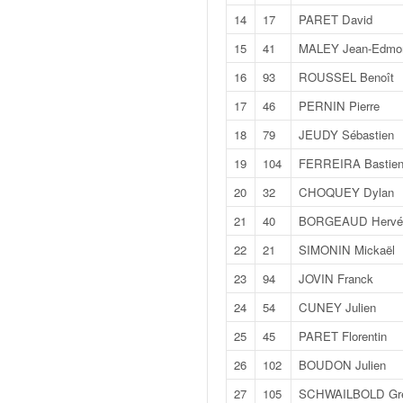
v
14
17
PARET David
i
15
41
MALEY Jean-Edmo
d
é
16
93
ROUSSEL Benoît
o
s
17
46
PERNIN Pierre
e
18
79
JEUDY Sébastien
t
p
19
104
FERREIRA Bastie
h
20
32
CHOQUEY Dylan
o
t
21
40
BORGEAUD Hervé
o
22
21
SIMONIN Mickaël
s
p
23
94
JOVIN Franck
o
24
54
CUNEY Julien
u
r
25
45
PARET Florentin
c
26
102
BOUDON Julien
h
a
27
105
SCHWAILBOLD Gré