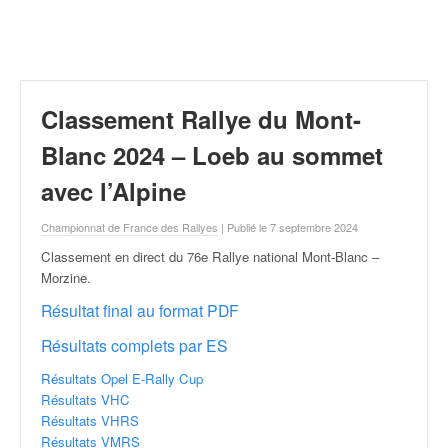
r
a
l
l
y
e
Classement Rallye du Mont-
:
N
Blanc 2024 – Loeb au sommet
e
avec l’Alpine
w
s
Championnat de France des Rallyes
| Publié le 7 septembre 2024
,
r
Classement en direct du 76e Rallye national Mont-Blanc –
é
Morzine
.
s
Résultat final au format PDF
u
l
Résultats complets par ES
t
a
Résultats Opel E-Rally Cup
t
Résultats VHC
s
Résultats VHRS
,
Résultats VMRS