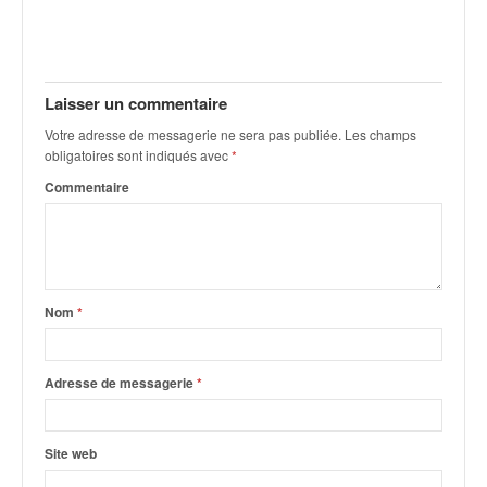
q
u
e
r
a
Laisser un commentaire
l
Votre adresse de messagerie ne sera pas publiée.
Les champs
l
obligatoires sont indiqués avec
*
y
Commentaire
e
d
u
W
R
C
Nom
*
,
d
e
Adresse de messagerie
*
l
'
E
Site web
R