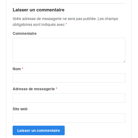
q
u
Laisser un commentaire
e
Votre adresse de messagerie ne sera pas publiée.
Les champs
r
obligatoires sont indiqués avec
*
a
Commentaire
l
l
y
e
d
u
Nom
*
W
R
C
Adresse de messagerie
*
,
d
e
Site web
l
'
E
R