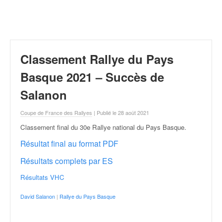
r
a
l
l
y
e
Classement Rallye du Pays
:
N
Basque 2021 – Succès de
e
Salanon
w
s
Coupe de France des Rallyes
| Publié le 28 août 2021
,
r
Classement final du 30e Rallye national du Pays Basque
.
é
Résultat final au format PDF
s
u
Résultats complets par ES
l
t
Résultats VHC
a
t
David Salanon
|
Rallye du Pays Basque
s
,