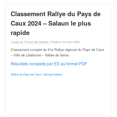
r
a
l
Classement Rallye du Pays de
l
Caux 2024 – Salaun le plus
y
e
rapide
:
N
Coupe de France des Rallyes
| Publié le 24 mars 2024
e
w
Classement complet du 51e Rallye régional du Pays de Caux
s
– Ville de Lillebonne – Vallée de Seine
.
,
Résultats complets par ES au format PDF
r
é
Rallye du Pays de Caux
|
Samuel Salaun
s
u
l
t
a
t
s
,