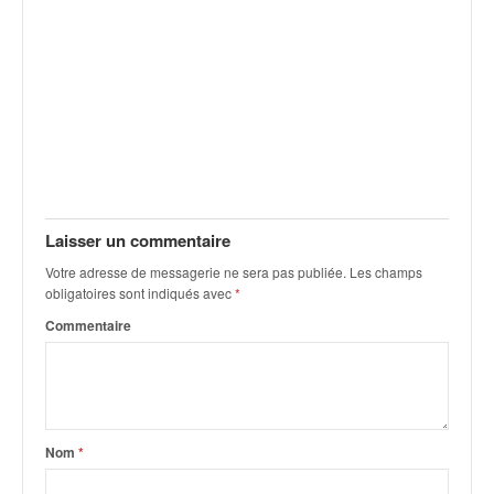
v
i
d
é
o
s
e
t
p
h
Laisser un commentaire
o
t
Votre adresse de messagerie ne sera pas publiée.
Les champs
o
obligatoires sont indiqués avec
*
s
Commentaire
p
o
u
r
c
Nom
*
h
a