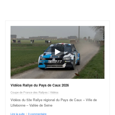
r
a
l
l
y
e
:
N
e
w
s
,
r
é
s
u
Vidéos Rallye du Pays de Caux 2026
l
t
Coupe de France des Rallyes
|
Vidéos
a
Vidéos du 53e Rallye régional du Pays de Caux – Ville de
t
Lillebonne – Vallée de Seine
s
,
Lire la suite
|
0 commentaire