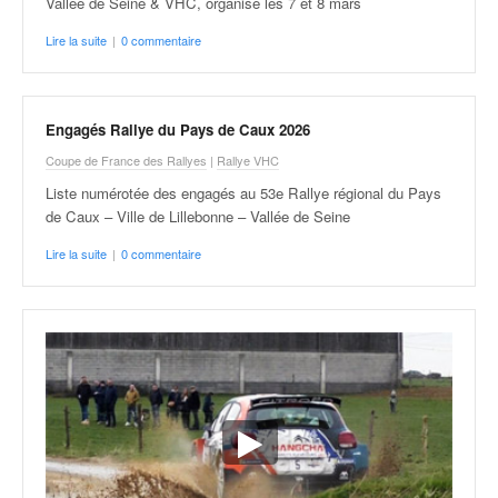
C
Vallée de Seine & VHC, organisé les 7 et 8 mars
,
Lire la suite
|
0 commentaire
d
u
c
h
Engagés Rallye du Pays de Caux 2026
a
m
Coupe de France des Rallyes
|
Rallye VHC
p
Liste numérotée des engagés au 53e Rallye régional du Pays
i
de Caux – Ville de Lillebonne – Vallée de Seine
o
n
Lire la suite
|
0 commentaire
n
a
t
e
t
d
e
l
a
c