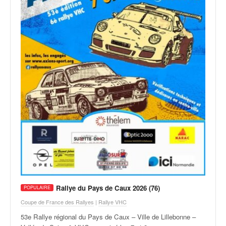
q
u
e
r
a
l
l
y
e
d
u
W
R
C
,
d
e
l
Rallye du Pays de Caux 2026 (76)
'
Coupe de France des Rallyes
|
Rallye VHC
E
R
53e Rallye régional du Pays de Caux – Ville de Lillebonne –