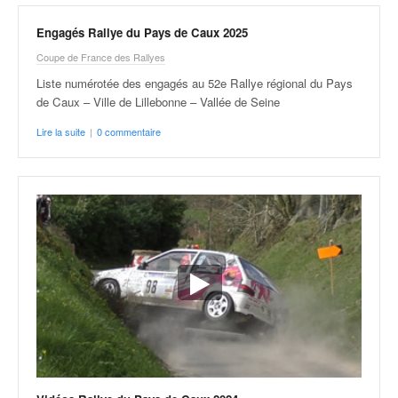
u
t
Engagés Rallye du Pays de Caux 2025
e
Coupe de France des Rallyes
l
'
Liste numérotée des engagés au 52e Rallye régional du Pays
a
de Caux – Ville de Lillebonne – Vallée de Seine
c
Lire la suite
|
0 commentaire
t
u
a
l
i
t
é
d
e
l
a
c
o
u