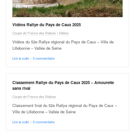
o
u
p
e
Vidéos Rallye du Pays de Caux 2025
d
Coupe de France des Rallyes
|
Vidéos
e
Vidéos du 52e Rallye régional du Pays de Caux – Ville de
F
Lillebonne – Vallée de Seine
r
a
Lire la suite
|
0 commentaire
n
c
e
e
Classement Rallye du Pays de Caux 2025 – Amourette
t
sans rival
a
Coupe de France des Rallyes
u
s
Classement final du 52e Rallye régional du Pays de Caux –
s
Ville de Lillebonne – Vallée de Seine
i
Lire la suite
|
0 commentaire
t
o