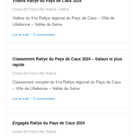
r
Vidéos Rallye du Pays de Caux 2024
s
Coupe de France des Rallyes
|
Vidéos
e
Vidéos du 51e Rallye régional du Pays de Caux – Ville de
d
Lillebonne – Vallée de Seine
e
c
Lire la suite
|
0 commentaire
ô
t
e
e
Classement Rallye du Pays de Caux 2024 – Salaun le plus
t
rapide
d
Coupe de France des Rallyes
u
Classement complet du 51e Rallye régional du Pays de Caux
s
– Ville de Lillebonne – Vallée de Seine
l
a
Lire la suite
|
0 commentaire
l
o
m
Engagés Rallye du Pays de Caux 2024
Coupe de France des Rallyes