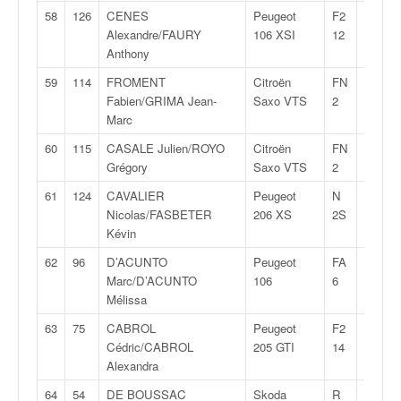
58
126
CENES
Peugeot
F2
1:56:1
Alexandre/FAURY
106 XSI
12
Anthony
59
114
FROMENT
Citroën
FN
1:56:4
Fabien/GRIMA Jean-
Saxo VTS
2
Marc
60
115
CASALE Julien/ROYO
Citroën
FN
1:57:0
Grégory
Saxo VTS
2
61
124
CAVALIER
Peugeot
N
1:58:0
Nicolas/FASBETER
206 XS
2S
Kévin
62
96
D’ACUNTO
Peugeot
FA
2:00:2
Marc/D’ACUNTO
106
6
Mélissa
63
75
CABROL
Peugeot
F2
2:02:3
Cédric/CABROL
205 GTI
14
Alexandra
64
54
DE BOUSSAC
Skoda
R
2:04:4