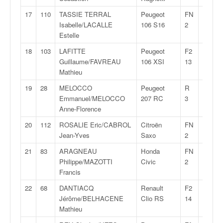
C
,
17
110
TASSIE TERRAL
Peugeot
FN
1:41:3
d
Isabelle/LACALLE
106 S16
2
u
Estelle
c
18
103
LAFITTE
Peugeot
F2
1:41:4
h
Guillaume/FAVREAU
106 XSI
13
a
Mathieu
m
p
19
28
MELOCCO
Peugeot
R
1:41:5
i
Emmanuel/MELOCCO
207 RC
3
o
Anne-Florence
n
n
20
112
ROSALIE Eric/CABROL
Citroën
FN
1:42:0
a
Jean-Yves
Saxo
2
t
21
83
ARAGNEAU
Honda
FN
1:42:2
e
Philippe/MAZOTTI
Civic
2
t
Francis
d
e
22
68
DANTIACQ
Renault
F2
1:42:4
l
Jérôme/BELHACENE
Clio RS
14
a
Mathieu
c