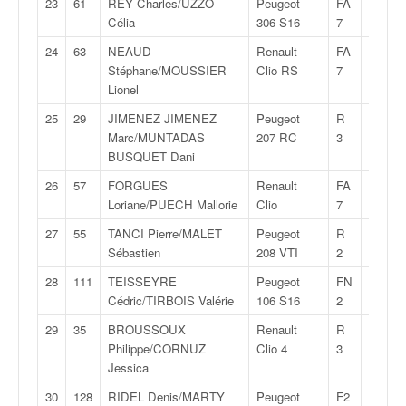
23
61
REY Charles/UZZO
Peugeot
FA
1:42:5
o
Célia
306 S16
7
u
p
24
63
NEAUD
Renault
FA
1:42:5
e
Stéphane/MOUSSIER
Clio RS
7
d
Lionel
e
25
29
JIMENEZ JIMENEZ
Peugeot
R
1:43:0
F
Marc/MUNTADAS
207 RC
3
r
BUSQUET Dani
a
n
26
57
FORGUES
Renault
FA
1:43:2
c
Loriane/PUECH Mallorie
Clio
7
e
27
55
TANCI Pierre/MALET
Peugeot
R
1:43:4
e
Sébastien
208 VTI
2
t
a
28
111
TEISSEYRE
Peugeot
FN
1:43:5
u
Cédric/TIRBOIS Valérie
106 S16
2
s
29
35
BROUSSOUX
Renault
R
1:44:0
s
Philippe/CORNUZ
Clio 4
3
i
Jessica
t
o
30
128
RIDEL Denis/MARTY
Peugeot
F2
1:44:1