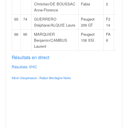
Christian/DE BOUSSAC
Fabia
2
Anne-Florence
65
74
GUERRERO
Peugeot
F2
2:06:2
Stéphane/ALQUIE Laure
206 GT
14
66
95
MARQUIER
Peugeot
FA
11:58:
Benjamin/CAMBUS
106 XSI
6
Laurent
Résultats en direct
Résultats VHC
Kévin Despinasse
|
Rallye Montagne Noire