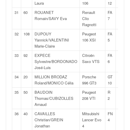
u
Laura
106
12
t
31
60
ROUANET
Renault
FA
1:44:4
e
Romain/SAVY Eva
Clio
7
l
Ragnotti
'
a
32
108
DUPOUY
Peugeot
FA
1:44:5
c
Yannick/VALENTINI
106 XSI
5
t
Marie-Claire
u
33
92
EXPECE
Citroën
FA
1:45:1
a
Sylvestre/BORDONADO
Saxo VTS
6
l
José-Luis
i
t
34
20
MILLION BRODAZ
Porsche
GT
1:45:1
é
Roland/MONICO Célia
996 GT3
10
d
35
50
BAUDOIN
Peugeot
R
1:45:5
e
Thomas/CUBIZOLLES
208 VTI
2
l
Arnaud
a
c
36
40
CAVAILLES
Mitsubishi
FN
1:46:5
o
Christian/GREIN
Lancer Evo
4
u
Jonathan
4