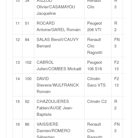
10
34
RIZZOLI
Renault
R
1:37:3
q
Olivier/CASAMAYOU
Clio
3
u
Jacqueline
e
r
11
51
ROCARD
Peugeot
R
1:37:3
a
Antoine/GAREL Romain
208 VTI
2
l
12
84
SALAS Benoît/CAUVY
Renault
FN
1:40:0
l
Bernard
Clio
3
y
Ragnotti
e
d
13
102
CABROL
Peugeot
F2
1:40:4
u
Julien/COMBES Mickaël
106 S16
13
W
14
100
DAVID
Citroën
F2
1:40:4
R
Stevens/WULFRANCK
Saxo VTS
13
C
Romain
,
d
15
52
CHAZOULIERES
Citroën C2
R
1:41:0
e
Fabien/AUGE Jean-
2
l
Baptiste
'
16
86
VAISSIERE
Renault
FN
1:41:1
E
Damien/ROMERO
Clio
3
R
Sébastien
Ragnotti