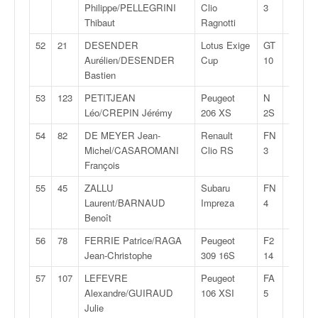
Philippe/PELLEGRINI
Clio
3
Thibaut
Ragnotti
52
21
DESENDER
Lotus Exige
GT
1:52:1
Aurélien/DESENDER
Cup
10
Bastien
53
123
PETITJEAN
Peugeot
N
1:52:4
Léo/CREPIN Jérémy
206 XS
2S
54
82
DE MEYER Jean-
Renault
FN
1:53:1
Michel/CASAROMANI
Clio RS
3
François
55
45
ZALLU
Subaru
FN
1:54:0
Laurent/BARNAUD
Impreza
4
Benoît
56
78
FERRIE Patrice/RAGA
Peugeot
F2
1:54:4
Jean-Christophe
309 16S
14
57
107
LEFEVRE
Peugeot
FA
1:55:5
Alexandre/GUIRAUD
106 XSI
5
Julie