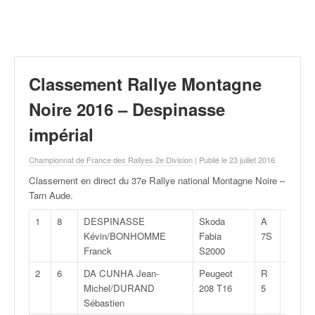
r
a
l
l
y
e
Classement Rallye Montagne
:
N
Noire 2016 – Despinasse
e
impérial
w
s
Championnat de France des Rallyes 2e Division
| Publié le 23 juillet 2016
,
r
Classement en direct du 37e Rallye national Montagne Noire –
é
Tarn Aude
.
s
u
1
8
DESPINASSE
Skoda
A
1:29:4
l
Kévin/BONHOMME
Fabia
7S
t
Franck
S2000
a
2
6
DA CUNHA Jean-
Peugeot
R
1:32:2
t
Michel/DURAND
208 T16
5
s
Sébastien
,