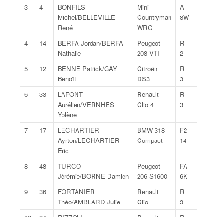
v
3
4
BONFILS
Mini
A
1:32:2
i
Michel/BELLEVILLE
Countryman
8W
d
René
WRC
é
4
14
BERFA Jordan/BERFA
Peugeot
R
1:32:3
o
Nathalie
208 VTI
2
s
e
5
12
BENNE Patrick/GAY
Citroën
R
1:33:2
t
Benoît
DS3
3
p
6
33
LAFONT
Renault
R
1:35:2
h
Aurélien/VERNHES
Clio 4
3
o
Yolène
t
o
7
17
LECHARTIER
BMW 318
F2
1:36:1
s
Ayrton/LECHARTIER
Compact
14
p
Eric
o
8
48
TURCO
Peugeot
FA
1:36:4
u
Jérémie/BORNE Damien
206 S1600
6K
r
c
9
36
FORTANIER
Renault
R
1:36:5
h
Théo/AMBLARD Julie
Clio
3
a