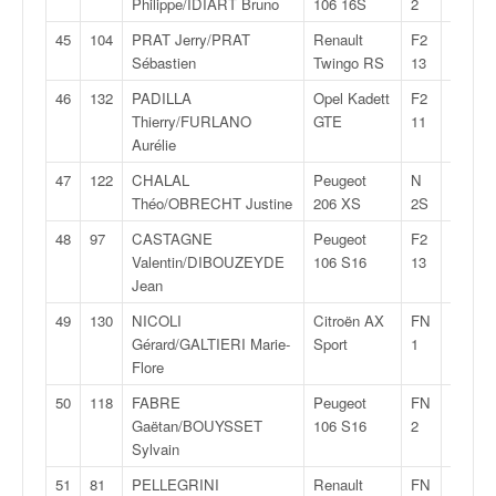
Philippe/IDIART Bruno
106 16S
2
45
104
PRAT Jerry/PRAT
Renault
F2
1:49:0
Sébastien
Twingo RS
13
46
132
PADILLA
Opel Kadett
F2
1:49:1
Thierry/FURLANO
GTE
11
Aurélie
47
122
CHALAL
Peugeot
N
1:49:2
Théo/OBRECHT Justine
206 XS
2S
48
97
CASTAGNE
Peugeot
F2
1:50:1
Valentin/DIBOUZEYDE
106 S16
13
Jean
49
130
NICOLI
Citroën AX
FN
1:51:0
Gérard/GALTIERI Marie-
Sport
1
Flore
50
118
FABRE
Peugeot
FN
1:51:3
Gaëtan/BOUYSSET
106 S16
2
Sylvain
51
81
PELLEGRINI
Renault
FN
1:51:4