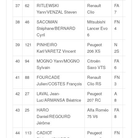
r
37
62
RITLEWSKI
Renault
FA
1:47:0
s
Yann/VENZAL Steven
Clio
7
e
d
38
46
SACOMAN
Mitsubishi
FN
1:47:0
e
Stéphane/BERNARD
Lancer Evo
4
c
Cyril
6
ô
39
121
PINHEIRO
Peugeot
N
1:47:3
t
Karl/VARETZ Vincent
206 XS
2S
e
e
40
94
MOGNO Yann/MOGNO
Citroën
FA
1:48:0
t
Sylvain
Saxo VTS
6
d
u
41
88
FOURCADE
Renault
FN
1:48:1
s
Julien/COSTES François
Clio RS
3
l
42
27
LAVAL Jean-
Peugeot
A
1:48:2
a
Luc/ARMANSA Béatrice
207 RC
8
l
o
43
25
HARO
Alfa Roméo
FA
1:48:2
m
Daniel/REGOURD
75 V6
8
Jérôme
44
113
CADIOT
Peugeot
FN
1:48:5