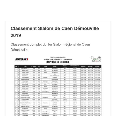
r
a
l
l
y
e
Classement Slalom de Caen Démouville
:
2019
N
e
Classement complet du 1er Slalom régional de Caen
w
Démouville
.
s
,
r
é
s
u
l
t
a
t
s
,