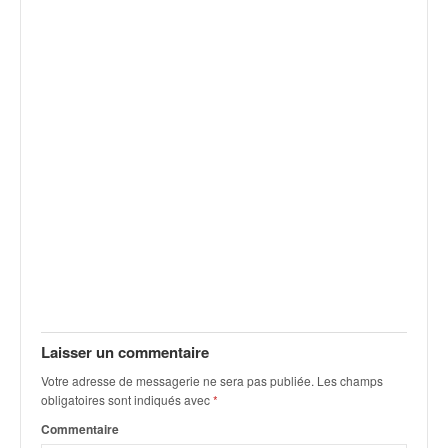
q
u
e
r
a
l
l
y
e
d
u
W
R
C
,
d
e
Laisser un commentaire
l
Votre adresse de messagerie ne sera pas publiée.
Les champs
'
obligatoires sont indiqués avec
*
E
R
Commentaire