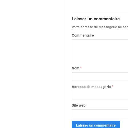
r
s
e
d
Laisser un commentaire
e
Votre adresse de messagerie ne ser
c
Commentaire
ô
t
e
e
t
d
Nom
*
u
s
l
Adresse de messagerie
*
a
l
o
Site web
m