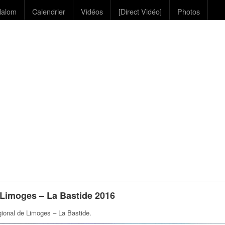
lalom
Calendrier
Vidéos
[Direct Vidéo]
Photos
Limoges – La Bastide 2016
gional de Limoges – La Bastide
.