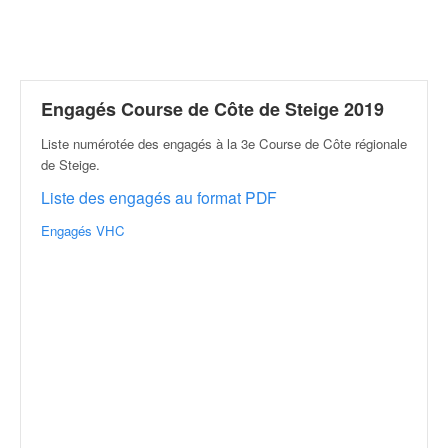
r
a
l
l
y
e
Engagés Course de Côte de Steige 2019
:
Liste numérotée des engagés à la 3e Course de Côte régionale
N
de Steige
.
e
w
Liste des engagés au format PDF
s
,
Engagés VHC
r
é
s
u
l
t
a
t
s
,