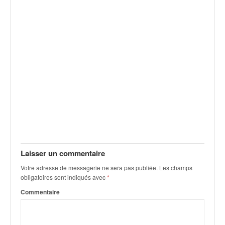
v
i
d
é
o
s
e
t
p
h
o
t
o
s
Laisser un commentaire
p
o
Votre adresse de messagerie ne sera pas publiée.
Les champs
u
obligatoires sont indiqués avec
*
r
Commentaire
c
h
a