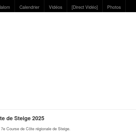
lalom
Calendrier
Vidéos
[Direct Vidéo]
Photos
e de Steige 2025
 7e Course de Côte régionale de Steige
.