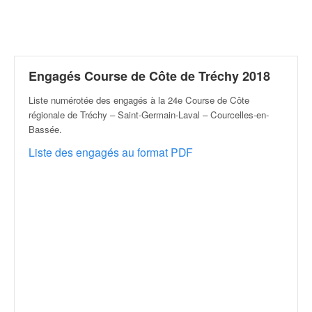
r
a
l
l
y
e
Engagés Course de Côte de Tréchy 2018
:
Liste numérotée des engagés à la 24e Course de Côte
N
régionale de Tréchy – Saint-Germain-Laval – Courcelles-en-
e
Bassée
.
w
s
Liste des engagés au format PDF
,
r
é
s
u
l
t
a
t
s
,