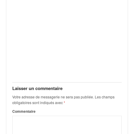
v
i
d
é
o
s
e
t
p
h
o
t
o
s
Laisser un commentaire
p
Votre adresse de messagerie ne sera pas publiée.
Les champs
o
obligatoires sont indiqués avec
*
u
r
Commentaire
c
h
a