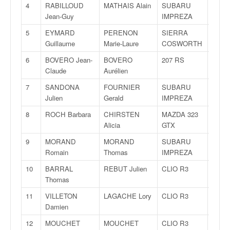
4
RABILLOUD
MATHAIS Alain
SUBARU
A
v
Jean-Guy
IMPREZA
i
d
5
EYMARD
PERENON
SIERRA
FA
é
Guillaume
Marie-Laure
COSWORTH
o
6
BOVERO Jean-
BOVERO
207 RS
A
s
Claude
Aurélien
e
t
7
SANDONA
FOURNIER
SUBARU
A
p
Julien
Gerald
IMPREZA
h
o
8
ROCH Barbara
CHIRSTEN
MAZDA 323
A
t
Alicia
GTX
o
9
MORAND
MORAND
SUBARU
FA
s
Romain
Thomas
IMPREZA
p
o
10
BARRAL
REBUT Julien
CLIO R3
R
u
Thomas
r
11
VILLETON
LAGACHE Lory
CLIO R3
R
c
Damien
h
a
12
MOUCHET
MOUCHET
CLIO R3
R