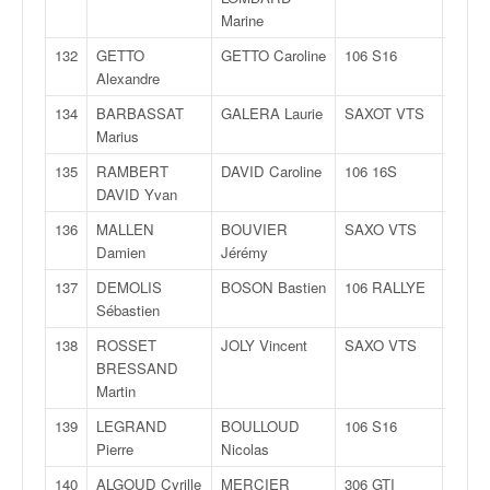
Marine
132
GETTO
GETTO Caroline
106 S16
FN
Alexandre
134
BARBASSAT
GALERA Laurie
SAXOT VTS
FN
Marius
135
RAMBERT
DAVID Caroline
106 16S
FN
DAVID Yvan
136
MALLEN
BOUVIER
SAXO VTS
FN
Damien
Jérémy
137
DEMOLIS
BOSON Bastien
106 RALLYE
FN
Sébastien
138
ROSSET
JOLY Vincent
SAXO VTS
N
BRESSAND
Martin
139
LEGRAND
BOULLOUD
106 S16
N
Pierre
Nicolas
140
ALGOUD Cyrille
MERCIER
306 GTI
FN