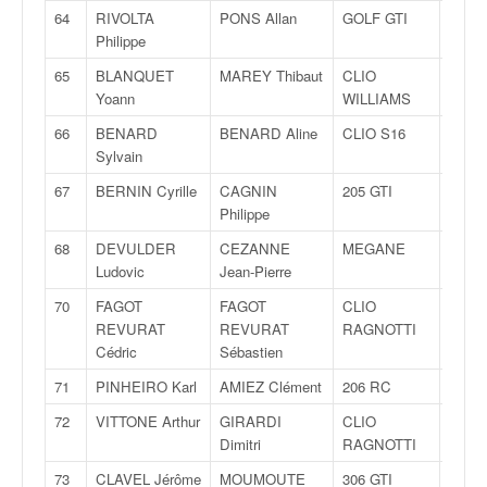
64
RIVOLTA
PONS Allan
GOLF GTI
F200
Philippe
65
BLANQUET
MAREY Thibaut
CLIO
F200
Yoann
WILLIAMS
66
BENARD
BENARD Aline
CLIO S16
F200
Sylvain
67
BERNIN Cyrille
CAGNIN
205 GTI
F200
Philippe
68
DEVULDER
CEZANNE
MEGANE
F200
Ludovic
Jean-Pierre
70
FAGOT
FAGOT
CLIO
N
REVURAT
REVURAT
RAGNOTTI
Cédric
Sébastien
71
PINHEIRO Karl
AMIEZ Clément
206 RC
N
72
VITTONE Arthur
GIRARDI
CLIO
FN
Dimitri
RAGNOTTI
73
CLAVEL Jérôme
MOUMOUTE
306 GTI
N