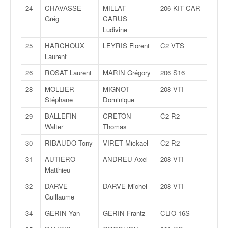
C
24
CHAVASSE
MILLAT
206 KIT CAR
A
,
Grég
CARUS
d
Ludivine
u
c
25
HARCHOUX
LEYRIS Florent
C2 VTS
A
h
Laurent
a
26
ROSAT Laurent
MARIN Grégory
206 S16
A
m
p
28
MOLLIER
MIGNOT
208 VTI
R
i
Stéphane
Dominique
o
29
BALLEFIN
CRETON
C2 R2
R
n
Walter
Thomas
n
a
30
RIBAUDO Tony
VIRET Mickael
C2 R2
R
t
31
AUTIERO
ANDREU Axel
208 VTI
R
e
Matthieu
t
d
32
DARVE
DARVE Michel
208 VTI
R
e
Guillaume
l
a
34
GERIN Yan
GERIN Frantz
CLIO 16S
A
c