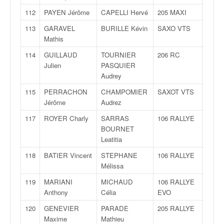
112
PAYEN Jérôme
CAPELLI Hervé
205 MAXI
F200
113
GARAVEL
BURILLE Kévin
SAXO VTS
F200
Mathis
114
GUILLAUD
TOURNIER
206 RC
F200
Julien
PASQUIER
Audrey
115
PERRACHON
CHAMPOMIER
SAXOT VTS
F200
Jérôme
Audrez
117
ROYER Charly
SARRAS
106 RALLYE
FA
BOURNET
Leatitia
118
BATIER Vincent
STEPHANE
106 RALLYE
A
Mélissa
119
MARIANI
MICHAUD
106 RALLYE
A
Anthony
Célia
EVO
120
GENEVIER
PARADE
205 RALLYE
FA
Maxime
Mathieu