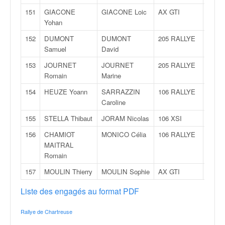
151
GIACONE
GIACONE Loic
AX GTI
FN
Yohan
152
DUMONT
DUMONT
205 RALLYE
N
Samuel
David
153
JOURNET
JOURNET
205 RALLYE
FN
Romain
Marine
154
HEUZE Yoann
SARRAZZIN
106 RALLYE
FN
Caroline
155
STELLA Thibaut
JORAM Nicolas
106 XSI
FN
156
CHAMIOT
MONICO Célia
106 RALLYE
FN
MAITRAL
Romain
157
MOULIN Thierry
MOULIN Sophie
AX GTI
FN
Liste des engagés au format PDF
Rallye de Chartreuse