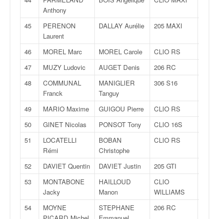
u
Anthony
t
e
45
PERENON
DALLAY Aurélie
205 MAXI
F200
l
Laurent
'
46
MOREL Marc
MOREL Carole
CLIO RS
F200
a
c
47
MUZY Ludovic
AUGET Denis
206 RC
F200
t
48
COMMUNAL
MANIGLIER
306 S16
F200
u
Franck
Tanguy
a
l
49
MARIO Maxime
GUIGOU Pierre
CLIO RS
F200
i
50
GINET Nicolas
PONSOT Tony
CLIO 16S
F200
t
é
51
LOCATELLI
BOBAN
CLIO RS
F200
d
Rémi
Christophe
e
52
DAVIET Quentin
DAVIET Justin
205 GTI
F200
l
a
53
MONTABONE
HAILLOUD
CLIO
F200
c
Jacky
Manon
WILLIAMS
o
54
MOYNE
STEPHANE
206 RC
F200
u
PICARD Michel
Emmanuel