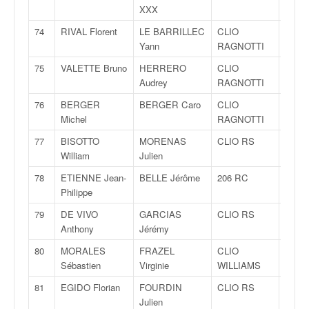
XXX
74
RIVAL Florent
LE BARRILLEC
CLIO
FN
Yann
RAGNOTTI
75
VALETTE Bruno
HERRERO
CLIO
FN
Audrey
RAGNOTTI
76
BERGER
BERGER Caro
CLIO
N
Michel
RAGNOTTI
77
BISOTTO
MORENAS
CLIO RS
N
William
Julien
78
ETIENNE Jean-
BELLE Jérôme
206 RC
N
Philippe
79
DE VIVO
GARCIAS
CLIO RS
FN
Anthony
Jérémy
80
MORALES
FRAZEL
CLIO
FN
Sébastien
Virginie
WILLIAMS
81
EGIDO Florian
FOURDIN
CLIO RS
FN
Julien