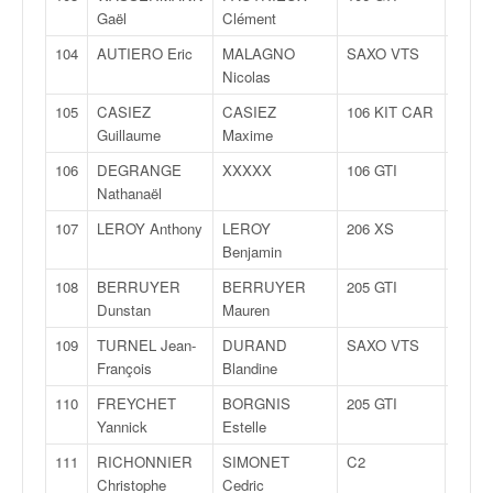
Gaël
Clément
104
AUTIERO Eric
MALAGNO
SAXO VTS
F200
Nicolas
105
CASIEZ
CASIEZ
106 KIT CAR
F200
Guillaume
Maxime
106
DEGRANGE
XXXXX
106 GTI
F200
Nathanaël
107
LEROY Anthony
LEROY
206 XS
F200
Benjamin
108
BERRUYER
BERRUYER
205 GTI
F200
Dunstan
Mauren
109
TURNEL Jean-
DURAND
SAXO VTS
F200
François
Blandine
110
FREYCHET
BORGNIS
205 GTI
F200
Yannick
Estelle
111
RICHONNIER
SIMONET
C2
F200
Christophe
Cedric