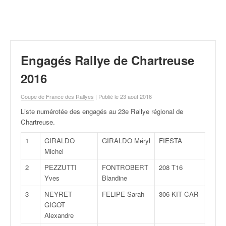
r
a
l
l
y
e
Engagés Rallye de Chartreuse
:
N
2016
e
w
Coupe de France des Rallyes
| Publié le 23 août 2016
s
Liste numérotée des engagés au 23e Rallye régional de
,
Chartreuse
.
r
é
1
GIRALDO
GIRALDO Méryl
FIESTA
R
s
Michel
u
2
PEZZUTTI
FONTROBERT
208 T16
R
l
Yves
Blandine
t
a
3
NEYRET
FELIPE Sarah
306 KIT CAR
A
t
GIGOT
s
Alexandre
,