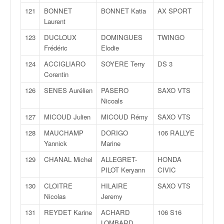
121
BONNET
BONNET Katia
AX SPORT
FA
Laurent
123
DUCLOUX
DOMINGUES
TWINGO
R
Frédéric
Elodie
124
ACCIGLIARO
SOYERE Terry
DS 3
R
Corentin
126
SENES Aurélien
PASERO
SAXO VTS
N
Nicoals
127
MICOUD Julien
MICOUD Rémy
SAXO VTS
FN
128
MAUCHAMP
DORIGO
106 RALLYE
N
Yannick
Marine
129
CHANAL Michel
ALLEGRET-
HONDA
N
PILOT Keryann
CIVIC
130
CLOITRE
HILAIRE
SAXO VTS
FN
Nicolas
Jeremy
131
REYDET Karine
ACHARD
106 S16
FN
LOMBARD