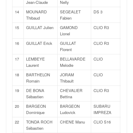
q
Jean-Claude
Nelly
u
14
MOUNARD
SEGEALET
DS 3
R
e
Thibaud
Fabien
r
a
15
GUILLAT Julien
GAMOND
CLIO R3
R
l
Lionel
l
16
GUILLAT Erick
GUILLAT
CLIO R3
R
y
Florent
e
d
17
LEMBEYE
BELLAVARDE
CLIO
R
u
Laurent
Melodie
W
18
BARTHELON
JORAM
CLIO
R
R
Romain
Thibault
C
,
19
DE BONA
CHEVALIER
CLIO R3
R
d
Sébastien
Bettina
e
20
BARGEON
BARGEON
SUBARU
N
l
Dominique
Ludovick
IMPREZA
'
E
22
TONDA ROCH
CHENE Manu
CLIO S16
A
R
Sébastien