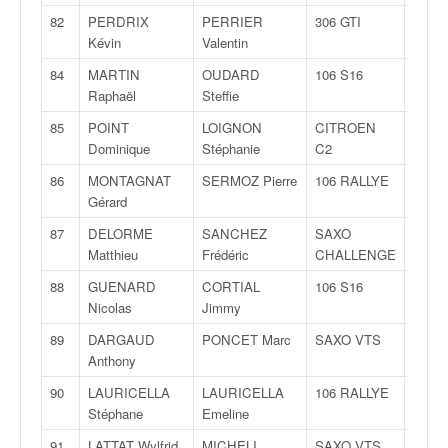
82
PERDRIX
PERRIER
306 GTI
FN
Kévin
Valentin
84
MARTIN
OUDARD
106 S16
A
Raphaël
Steffie
85
POINT
LOIGNON
CITROEN
FA
Dominique
Stéphanie
C2
86
MONTAGNAT
SERMOZ Pierre
106 RALLYE
A
Gérard
87
DELORME
SANCHEZ
SAXO
FA
Matthieu
Frédéric
CHALLENGE
88
GUENARD
CORTIAL
106 S16
FA
Nicolas
Jimmy
89
DARGAUD
PONCET Marc
SAXO VTS
FA
Anthony
90
LAURICELLA
LAURICELLA
106 RALLYE
A
Stéphane
Emeline
91
LATTAT Wylfrid
MICHELI
SAXO VTS
A