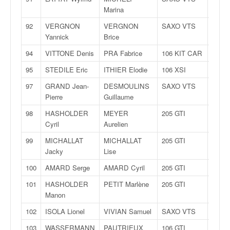
Marina
92
VERGNON
VERGNON
SAXO VTS
A
Yannick
Brice
94
VITTONE Denis
PRA Fabrice
106 KIT CAR
A
95
STEDILE Eric
ITHIER Elodie
106 XSI
A
97
GRAND Jean-
DESMOULINS
SAXO VTS
F200
Pierre
Guillaume
98
HASHOLDER
MEYER
205 GTI
F200
Cyril
Aurelien
99
MICHALLAT
MICHALLAT
205 GTI
F200
Jacky
Lise
100
AMARD Serge
AMARD Cyril
205 GTI
F200
101
HASHOLDER
PETIT Marlène
205 GTI
F200
Manon
102
ISOLA Lionel
VIVIAN Samuel
SAXO VTS
F200
103
WASSERMANN
PAUTRIEUX
106 GTI
F200