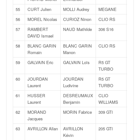
r
s
55
CURT Julien
MOLLI Audrey
MEGANE
F200
e
d
56
MOREL Nicolas
CURIOZ Ninon
CLIO RS
F200
e
57
RAMBERT
NAUD Mathilde
306 S16
F200
c
DAVID Ismael
ô
t
58
BLANC GARIN
BLANC GARIN
CLIO RS
F200
e
Romain
Manon
e
59
GALVAIN Eric
GALVAIN Loïs
R5 GT
F200
t
TURBO
d
u
60
JOURDAN
JOURDAN
R5 GT
F200
s
Laurent
Ludivine
TURBO
l
61
HUSSER
DESREUMAUX
CLIO
F200
a
Laurent
Benjamin
WILLIAMS
l
o
62
MORAND
MORIN Fabrice
309 GTI
F200
m
Jacques
63
AVRILLON Allan
AVRILLON
205 GTI
F200
Kévin