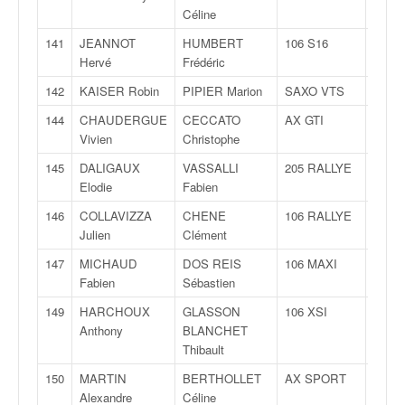
Céline
141
JEANNOT
HUMBERT
106 S16
FN
Hervé
Frédéric
142
KAISER Robin
PIPIER Marion
SAXO VTS
N
144
CHAUDERGUE
CECCATO
AX GTI
F200
Vivien
Christophe
145
DALIGAUX
VASSALLI
205 RALLYE
F200
Elodie
Fabien
146
COLLAVIZZA
CHENE
106 RALLYE
F200
Julien
Clément
147
MICHAUD
DOS REIS
106 MAXI
F200
Fabien
Sébastien
149
HARCHOUX
GLASSON
106 XSI
FN
Anthony
BLANCHET
Thibault
150
MARTIN
BERTHOLLET
AX SPORT
FN
Alexandre
Céline