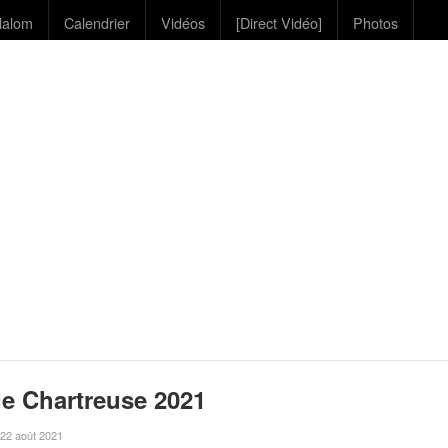
lalom
Calendrier
Vidéos
[Direct Vidéo]
Photos
e Chartreuse 2021
e 22 août 2021