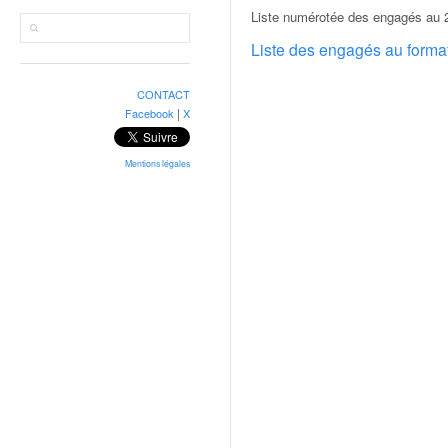
r
Liste numérotée des engagés au 2
a
l
Liste des engagés au form
l
y
CONTACT
e
|
Facebook
X
:
N
e
Mentions légales
w
s
,
r
é
s
u
l
t
a
t
s
,