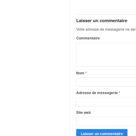
q
u
e
Laisser un commentaire
r
a
Votre adresse de messagerie ne ser
l
Commentaire
l
y
e
d
u
W
Nom
*
R
C
,
Adresse de messagerie
*
d
e
l
Site web
'
E
R