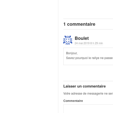
q
u
e
r
a
1 commentaire
l
l
Boulet
y
24 mai 2019 8 h 29 min
e
d
Bonjour,
u
Savez pourquoi le rallye ne passe 
W
R
C
,
d
Laisser un commentaire
e
l
Votre adresse de messagerie ne ser
'
Commentaire
E
R