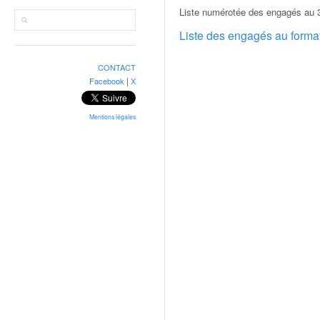
r
Liste numérotée des engagés au 3
a
l
Liste des engagés au form
l
y
CONTACT
e
|
Facebook
X
:
N
e
Mentions légales
w
s
,
r
é
s
u
l
t
a
t
s
,