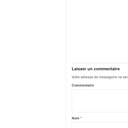
C
,
d
u
c
h
a
m
p
i
o
n
Laisser un commentaire
n
Votre adresse de messagerie ne ser
a
t
Commentaire
e
t
d
e
l
Nom
*
a
c