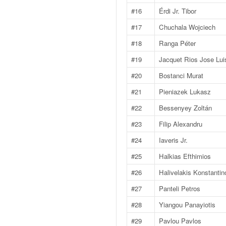
v
#16
Érdi Jr. Tibor
i
#17
Chuchala Wojciech
d
é
#18
Ranga Péter
o
s
#19
Jacquet Rios Jose Lui
e
#20
Bostanci Murat
t
p
#21
Pieniazek Lukasz
h
#22
Bessenyey Zoltán
o
t
#23
Filip Alexandru
o
#24
Iaveris Jr.
s
p
#25
Halkias Efthimios
o
#26
Halivelakis Konstantin
u
r
#27
Panteli Petros
c
#28
Yiangou Panayiotis
h
a
#29
Pavlou Pavlos