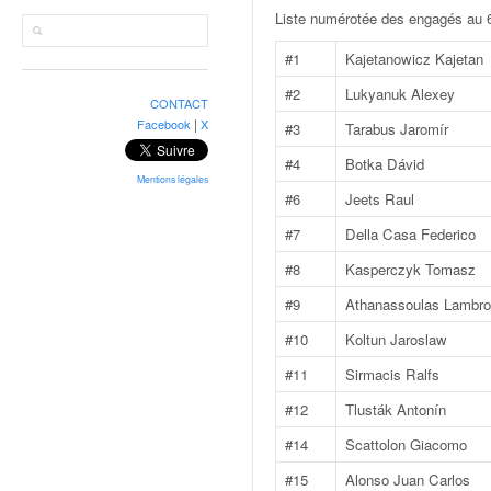
r
Liste numérotée des engagés au 6
a
l
#1
Kajetanowicz Kajetan
l
y
#2
Lukyanuk Alexey
CONTACT
e
|
Facebook
X
#3
Tarabus Jaromír
:
N
#4
Botka Dávid
e
Mentions légales
#6
Jeets Raul
w
s
#7
Della Casa Federico
,
#8
Kasperczyk Tomasz
r
é
#9
Athanassoulas Lambr
s
#10
Koltun Jaroslaw
u
l
#11
Sirmacis Ralfs
t
#12
Tlusták Antonín
a
t
#14
Scattolon Giacomo
s
#15
Alonso Juan Carlos
,