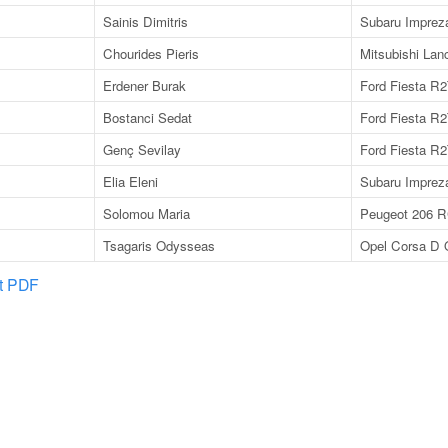
Sainis Dimitris
Subaru Imprez
Chourides Pieris
Mitsubishi Lan
Erdener Burak
Ford Fiesta R
Bostanci Sedat
Ford Fiesta R
Genç Sevilay
Ford Fiesta R
Elia Eleni
Subaru Imprez
Solomou Maria
Peugeot 206 
Tsagaris Odysseas
Opel Corsa D
at PDF