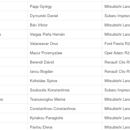
Papp György
Mitsubishi Lan
Dymurski Daniel
Subaru Imprez
Bán Viktor
Mitsubishi Lan
s
Vargas Peña Hernán
Mitsubishi Lan
Vatansever Onur
Ford Fiesta R
Mazur Przemyslaw
Opel Adam R2
Berendi Dávid
Renault Clio 
Iancu Bogdan
Renault Clio 
Koltsidas Spiros
Mitsubishi Lan
Soukoulis Konstantinos
Subaru Imprez
os
Tsaoussoglou Marios
Mitsubishi Lan
Constantinou Constantinos
Mitsubishi Lan
Kyriakou Panagiotis
Mitsubishi Lan
Pavlou Elena
Mitsubishi Lan