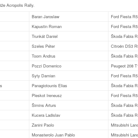
2e Acropolis Rally
.
Baran Jaroslaw
Ford Fiesta R5
Kapustin Roman
Ford Fiesta R5
Trunkát Daniel
Škoda Fabia R
Szeles Péter
Citroën DS3 R
Toom Andrus
Škoda Fabia R
Pozzi Domenico
Peugeot 208 T
Syty Damian
Ford Fiesta R5
os
Panagiotounis Elias
Škoda Fabia R
Pleskot Ireneusz
Ford Fiesta R5
Šimins Arturs
Škoda Fabia R
Kucera Ladislav
Škoda Fabia R
Zanini Paolo
Mitsubishi Lan
Monasterolo Juan Pablo
Mitsubishi Lan