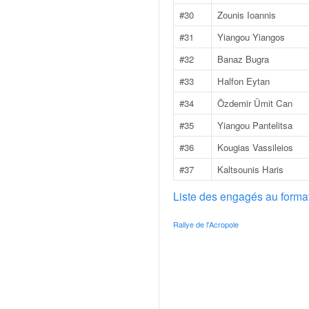
q
#30
Zounis Ioannis
u
e
#31
Yiangou Yiangos
r
#32
Banaz Bugra
a
l
#33
Halfon Eytan
l
#34
Özdemir Ümit Can
y
e
#35
Yiangou Pantelitsa
d
#36
Kougias Vassileios
u
W
#37
Kaltsounis Haris
R
C
Liste des engagés au form
,
d
Rallye de l'Acropole
e
l
'
E
R