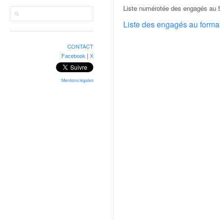
r
Liste numérotée des engagés au 
a
l
Liste des engagés au form
l
y
CONTACT
e
|
Facebook
X
:
N
e
Mentions légales
w
s
,
r
é
s
u
l
t
a
t
s
,