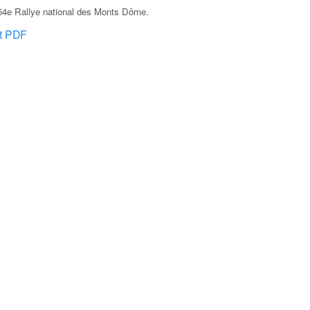
54e Rallye national des Monts Dôme
.
at PDF