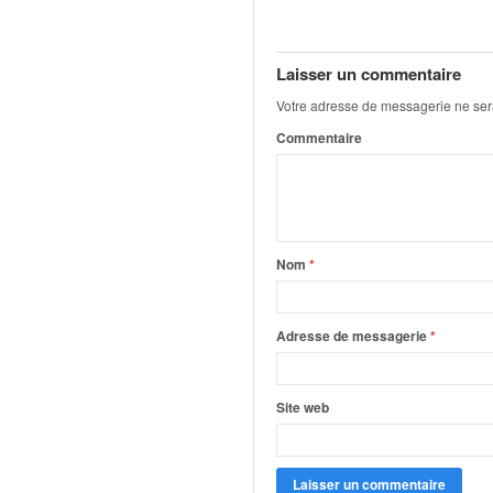
q
u
e
Laisser un commentaire
r
a
Votre adresse de messagerie ne ser
l
Commentaire
l
y
e
d
u
W
Nom
*
R
C
,
Adresse de messagerie
*
d
e
l
Site web
'
E
R