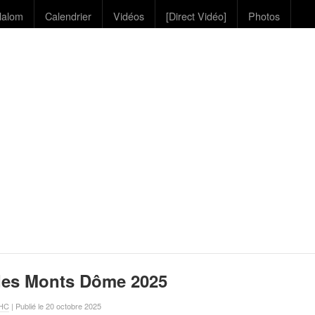
lalom
Calendrier
Vidéos
[Direct Vidéo]
Photos
des Monts Dôme 2025
VHC
| Publié le 20 octobre 2025