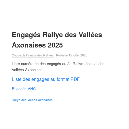
r
a
l
l
y
e
Engagés Rallye des Vallées
:
N
Axonaises 2025
e
w
Coupe de France des Rallyes
| Publié le 15 juillet 2025
s
Liste numérotée des engagés au 3e Rallye régional des
,
Vallées Axonaises
.
r
é
Liste des engagés au format PDF
s
Engagés VHC
u
l
Rallye des Vallées Axonaises
t
a
t
s
,