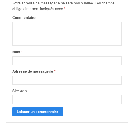
q
Votre adresse de messagerie ne sera pas publiée.
Les champs
u
obligatoires sont indiqués avec
*
e
Commentaire
r
a
l
l
y
e
Nom
*
d
u
W
Adresse de messagerie
*
R
C
,
Site web
d
e
l
'
E
R