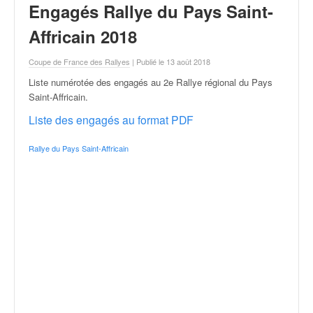
r
Engagés Rallye du Pays Saint-
a
l
Affricain 2018
l
y
Coupe de France des Rallyes
| Publié le 13 août 2018
e
Liste numérotée des engagés au 2e Rallye régional du Pays
:
Saint-Affricain
.
N
e
Liste des engagés au format PDF
w
s
Rallye du Pays Saint-Affricain
,
r
é
s
u
l
t
a
t
s
,