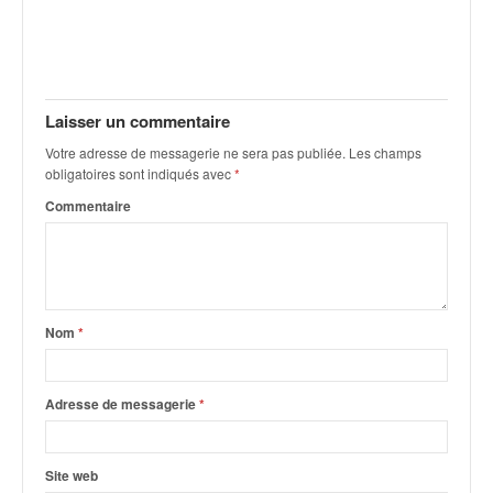
v
i
d
é
o
Laisser un commentaire
s
e
Votre adresse de messagerie ne sera pas publiée.
Les champs
obligatoires sont indiqués avec
*
t
p
Commentaire
h
o
t
o
s
Nom
*
p
o
u
Adresse de messagerie
*
r
c
h
a
Site web