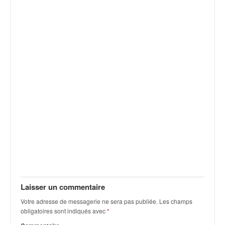
v
i
d
é
o
s
e
t
p
h
o
t
o
s
p
o
u
r
Laisser un commentaire
c
Votre adresse de messagerie ne sera pas publiée.
Les champs
h
obligatoires sont indiqués avec
*
a