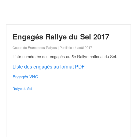
r
a
l
l
y
e
Engagés Rallye du Sel 2017
:
N
Coupe de France des Rallyes
| Publié le 14 août 2017
e
Liste numérotée des engagés au 5e Rallye national du Sel
.
w
s
Liste des engagés au format PDF
,
r
Engagés VHC
é
Rallye du Sel
s
u
l
t
a
t
s
,