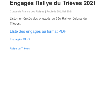
r
Engagés Rallye du Trièves 2021
a
l
Coupe de France des Rallyes
| Publié le 28 juillet 2021
l
Liste numérotée des engagés au 35e Rallye régional du
y
Trièves
.
e
:
Liste des engagés au format PDF
N
Engagés VHC
e
w
Rallye du Trièves
s
,
r
é
s
u
l
t
a
t
s
,