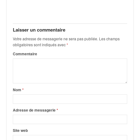
v
i
d
é
Laisser un commentaire
o
s
Votre adresse de messagerie ne sera pas publiée.
Les champs
e
obligatoires sont indiqués avec
*
t
Commentaire
p
h
o
t
o
s
Nom
*
p
o
u
Adresse de messagerie
*
r
c
h
Site web
a