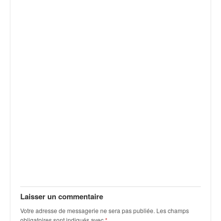
v
i
d
é
o
s
e
t
p
h
o
t
o
s
p
o
u
r
c
Laisser un commentaire
h
Votre adresse de messagerie ne sera pas publiée.
Les champs
a
obligatoires sont indiqués avec
*