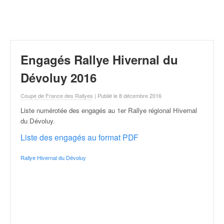
r
a
l
l
y
e
Engagés Rallye Hivernal du
:
N
Dévoluy 2016
e
w
Coupe de France des Rallyes
| Publié le 8 décembre 2016
s
Liste numérotée des engagés au 1er Rallye régional Hivernal
,
du Dévoluy
.
r
é
Liste des engagés au format PDF
s
u
Rallye Hivernal du Dévoluy
l
t
a
t
s
,