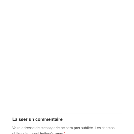
v
i
d
é
o
s
e
t
p
h
o
t
o
s
p
o
u
r
c
Laisser un commentaire
h
Votre adresse de messagerie ne sera pas publiée.
Les champs
a
obligatoires sont indiqués avec
*