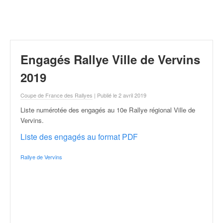
r
a
l
l
y
e
Engagés Rallye Ville de Vervins
:
N
2019
e
w
Coupe de France des Rallyes
| Publié le 2 avril 2019
s
Liste numérotée des engagés au 10e Rallye régional Ville de
,
Vervins
.
r
é
Liste des engagés au format PDF
s
u
Rallye de Vervins
l
t
a
t
s
,