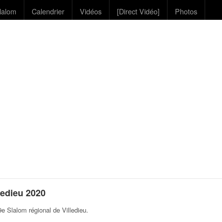
lalom
Calendrier
Vidéos
[Direct Vidéo]
Photos
ledieu 2020
e Slalom régional de Villedieu
.