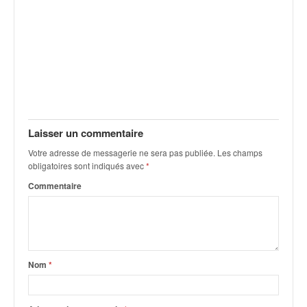
q
u
e
r
a
l
l
y
e
Laisser un commentaire
d
u
Votre adresse de messagerie ne sera pas publiée.
Les champs
W
obligatoires sont indiqués avec
*
R
Commentaire
C
,
d
e
l
'
Nom
*
E
R