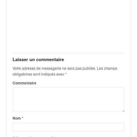
q
u
e
r
a
l
l
y
e
Laisser un commentaire
d
u
Votre adresse de messagerie ne sera pas publiée.
Les champs
W
obligatoires sont indiqués avec
*
R
Commentaire
C
,
d
e
l
'
Nom
*
E
R