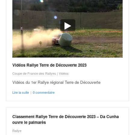
r
s
e
d
e
c
ô
t
e
e
t
Vidéos Rallye Terre de Découverte 2023
d
Coupe de France des Rallyes
|
Vidéos
u
s
Vidéos du 1er Rallye régional Terre de Découverte
l
Lire la suite
|
0 commentaire
a
l
o
m
Classement Rallye Terre de Découverte 2023 – Da Cunha
ouvre le palmarès
Rallye