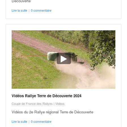
Découverte
o
u
Lire la suite
|
0 commentaire
p
e
d
e
F
r
a
n
c
e
e
t
a
u
Vidéos Rallye Terre de Découverte 2024
s
Coupe de France des Rallyes
|
Vidéos
s
i
Vidéos du 2e Rallye régional Terre de Découverte
t
Lire la suite
|
0 commentaire
o