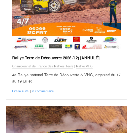
v
i
d
é
o
s
e
t
p
Rallye Terre de Découverte 2026 (12) [ANNULÉ]
h
o
Championnat de France des Rallyes Terre
|
Rallye VHC
t
4e Rallye national Terre de Découverte & VHC, organisé du 17
o
au 19 juillet
s
p
Lire la suite
|
0 commentaire
o
u
r
c
h
a