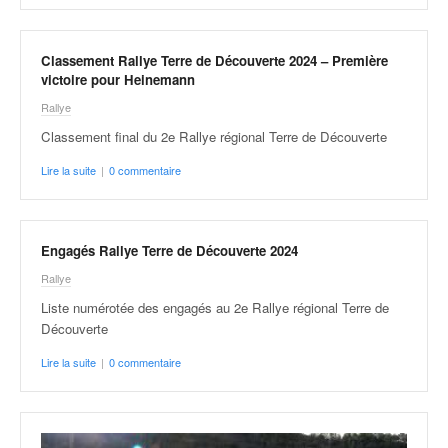
u
t
e
Classement Rallye Terre de Découverte 2024 – Première
l
victoire pour Heinemann
'
Rallye
a
c
Classement final du 2e Rallye régional Terre de Découverte
t
Lire la suite
|
0 commentaire
u
a
l
i
Engagés Rallye Terre de Découverte 2024
t
é
Rallye
d
Liste numérotée des engagés au 2e Rallye régional Terre de
e
Découverte
l
a
Lire la suite
|
0 commentaire
c
o
u