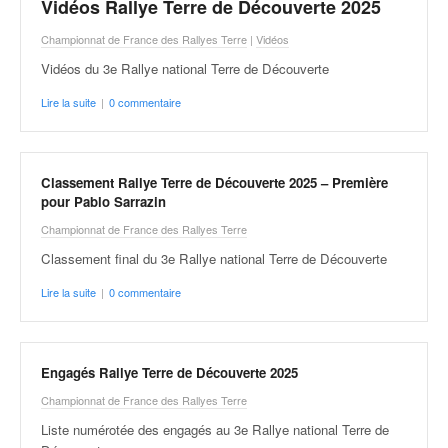
C
Vidéos Rallye Terre de Découverte 2025
,
Championnat de France des Rallyes Terre
|
Vidéos
d
u
Vidéos du 3e Rallye national Terre de Découverte
c
Lire la suite
|
0 commentaire
h
a
m
p
Classement Rallye Terre de Découverte 2025 – Première
i
pour Pablo Sarrazin
o
n
Championnat de France des Rallyes Terre
n
Classement final du 3e Rallye national Terre de Découverte
a
t
Lire la suite
|
0 commentaire
e
t
d
Engagés Rallye Terre de Découverte 2025
e
l
Championnat de France des Rallyes Terre
a
Liste numérotée des engagés au 3e Rallye national Terre de
c