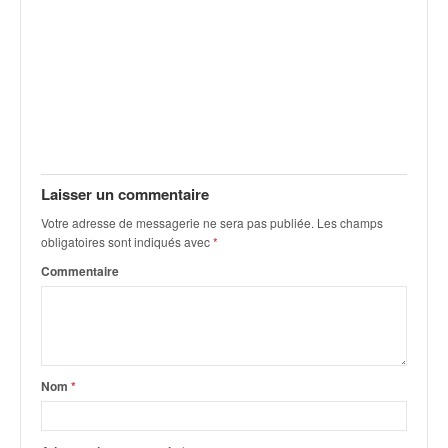
q
u
e
r
a
l
l
y
e
Laisser un commentaire
d
u
Votre adresse de messagerie ne sera pas publiée.
Les champs
W
obligatoires sont indiqués avec
*
R
Commentaire
C
,
d
e
l
'
Nom
*
E
R