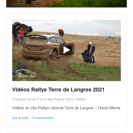
r
s
e
d
e
c
ô
t
e
e
t
d
u
s
l
Vidéos Rallye Terre de Langres 2021
a
Championnat de France des Rallyes Terre
|
Vidéos
l
o
Vidéos du 22e Rallye national Terre de Langres – Haute-Marne
m
Lire la suite
|
0 commentaire