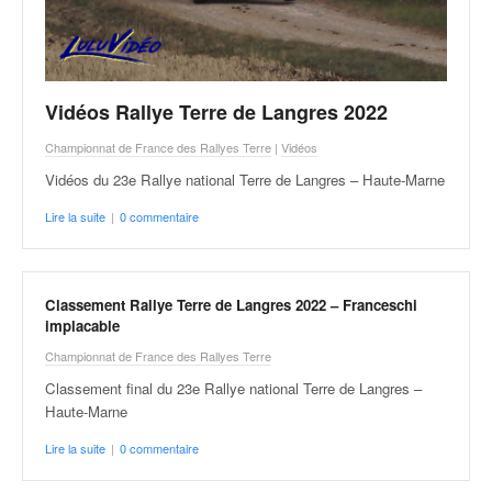
o
u
p
e
d
Vidéos Rallye Terre de Langres 2022
e
Championnat de France des Rallyes Terre
|
Vidéos
F
r
Vidéos du 23e Rallye national Terre de Langres – Haute-Marne
a
Lire la suite
|
0 commentaire
n
c
e
e
Classement Rallye Terre de Langres 2022 – Franceschi
t
implacable
a
Championnat de France des Rallyes Terre
u
s
Classement final du 23e Rallye national Terre de Langres –
s
Haute-Marne
i
Lire la suite
|
0 commentaire
t
o