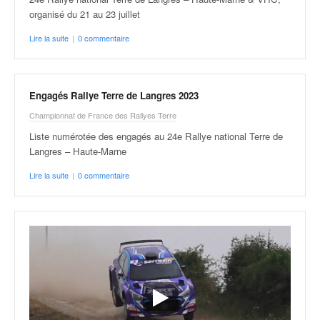
C
,
organisé du 21 au 23 juillet
d
Lire la suite
|
0 commentaire
u
c
h
a
Engagés Rallye Terre de Langres 2023
m
Championnat de France des Rallyes Terre
p
i
Liste numérotée des engagés au 24e Rallye national Terre de
o
Langres – Haute-Marne
n
Lire la suite
|
0 commentaire
n
a
t
e
t
d
e
l
a
c