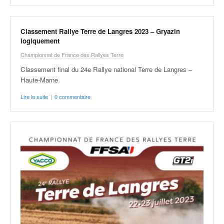
v
i
d
Classement Rallye Terre de Langres 2023 – Gryazin
é
logiquement
o
Championnat de France des Rallyes Terre
s
e
Classement final du 24e Rallye national Terre de Langres –
t
Haute-Marne
p
Lire la suite
|
0 commentaire
h
o
t
o
s
p
o
u
r
c
h
a