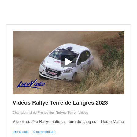
r
a
l
l
y
e
:
N
e
w
s
,
r
é
s
u
Vidéos Rallye Terre de Langres 2023
l
t
Championnat de France des Rallyes Terre
|
Vidéos
a
Vidéos du 24e Rallye national Terre de Langres – Haute-Marne
t
s
Lire la suite
|
0 commentaire
,