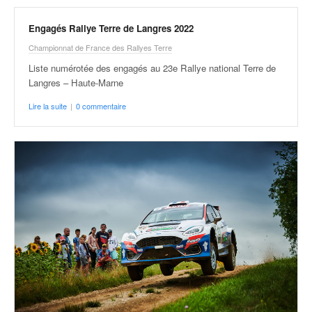
u
t
Engagés Rallye Terre de Langres 2022
e
l
Championnat de France des Rallyes Terre
'
Liste numérotée des engagés au 23e Rallye national Terre de
a
Langres – Haute-Marne
c
t
Lire la suite
|
0 commentaire
u
a
l
i
t
é
d
e
l
a
c
o
u