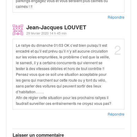
parkings engagez vous et vous seraient plus calmes ou
u
calmés ! !!
t
e
Répondre
l
Jean-Jacques LOUVET
'
29 février 2020 14 h 45 min
a
c
2
Le rallye du dimanche 01/03 OK c’est bien puisqu’il est
t
encadré et qu’il est prévu qu’il n’y ait aucune circulation
u
sur les voies empruntées, le problème c’est que la veille,
a
le samedi, il y a certains concurrents qui viennent se
l
tester à des vitesses débiles et hors de tout contrôle !!
i
Pensez vous que ce soit une situation acceptable pour
t
les gens qui marchent sur cette route ou y font du vélo,
é
sans parler des voitures qui peuvent sortir des lieux
d
d’habitation…….
Afin de régler cette situation pour les prochains rallyes il
e
faudrait surveiller ces entrainements ne croyez vous pas?
l
a
Répondre
c
o
u
Laisser un commentaire