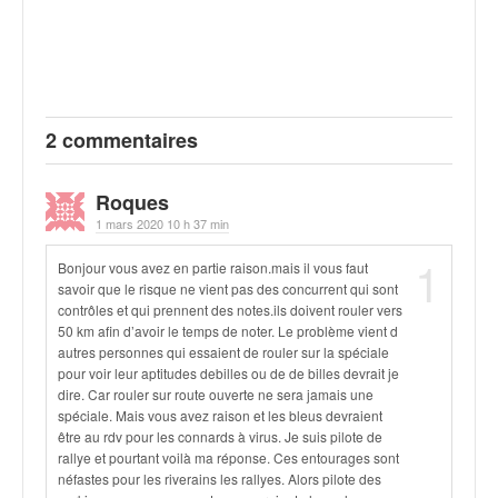
o
u
p
e
d
e
2 commentaires
F
r
Roques
a
n
1 mars 2020 10 h 37 min
c
1
Bonjour vous avez en partie raison.mais il vous faut
e
savoir que le risque ne vient pas des concurrent qui sont
e
contrôles et qui prennent des notes.ils doivent rouler vers
t
50 km afin d’avoir le temps de noter. Le problème vient d
a
autres personnes qui essaient de rouler sur la spéciale
u
pour voir leur aptitudes debilles ou de de billes devrait je
s
dire. Car rouler sur route ouverte ne sera jamais une
s
spéciale. Mais vous avez raison et les bleus devraient
i
être au rdv pour les connards à virus. Je suis pilote de
t
rallye et pourtant voilà ma réponse. Ces entourages sont
néfastes pour les riverains les rallyes. Alors pilote des
o