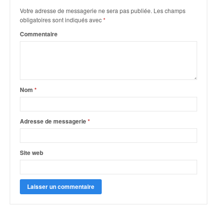
r
s
Votre adresse de messagerie ne sera pas publiée.
Les champs
e
obligatoires sont indiqués avec
*
d
Commentaire
e
c
ô
t
e
Nom
*
e
t
d
u
Adresse de messagerie
*
s
l
a
Site web
l
o
m