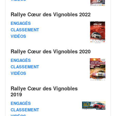
q
u
e
Rallye Cœur des Vignobles 2022
r
ENGAGÉS
a
l
CLASSEMENT
l
VIDÉOS
y
e
Rallye Cœur des Vignobles 2020
d
u
ENGAGÉS
W
CLASSEMENT
R
C
VIDÉOS
,
d
Rallye Cœur des Vignobles
e
2019
l
'
ENGAGÉS
E
CLASSEMENT
R