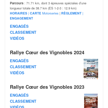
v
Parcours
: 71.71 km, dont 3 épreuves spéciales d’une
i
longueur totale de 38.7 km (ES 1-2-3 : 12.9 km)
d
HORAIRES
|
CARTE
Motorseries
|
RÈGLEMENT
|
é
ENGAGEMENT
o
ENGAGÉS
s
CLASSEMENT
e
VIDÉOS
t
p
h
Rallye Cœur des Vignobles 2024
o
t
ENGAGÉS
o
CLASSEMENT
s
VIDÉOS
p
o
u
Rallye Cœur des Vignobles 2023
r
c
ENGAGÉS
h
CLASSEMENT
a
VIDÉOS