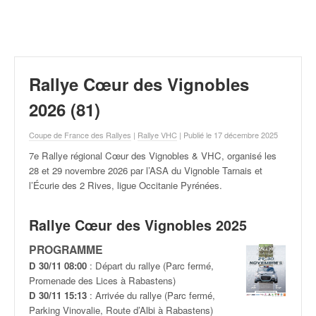
r
a
l
l
y
e
Rallye Cœur des Vignobles
:
N
2026 (81)
e
w
Coupe de France des Rallyes
|
Rallye VHC
| Publié le 17 décembre 2025
s
7e Rallye régional Cœur des Vignobles & VHC, organisé les
,
28 et 29 novembre
2026 par l’ASA du Vignoble Tarnais et
r
l’Écurie des 2 Rives, ligue Occitanie Pyrénées.
é
s
u
Rallye Cœur des Vignobles 2025
l
PROGRAMME
t
a
D 30/11 08:00
: Départ du rallye (Parc fermé,
t
Promenade des Lices à Rabastens)
s
D 30/11 15:13
: Arrivée du rallye (Parc fermé,
,
Parking Vinovalie, Route d’Albi à Rabastens)