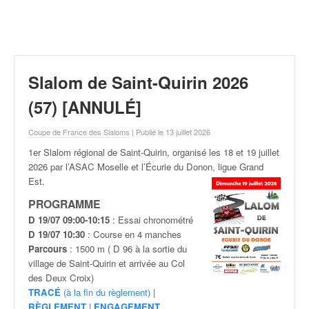
r
a
l
l
y
e
Slalom de Saint-Quirin 2026
:
N
(57) [ANNULÉ]
e
w
Coupe de France des Slaloms
| Publié le 13 juillet 2026
s
1er Slalom régional de Saint-Quirin, organisé les 18 et 19 juillet
,
2026 par l’ASAC Moselle et l’Écurie du Donon, ligue Grand
r
Est.
é
s
PROGRAMME
u
D 19/07 09:00-10:15
: Essai chronométré
l
D 19/07 10:30
: Course en 4 manches
t
Parcours
: 1500 m ( D 96 à la sortie du
a
village de Saint-Quirin et arrivée au Col
t
des Deux Croix)
s
TRACÉ
(à la fin du règlement)
|
,
RÈGLEMENT
|
ENGAGEMENT