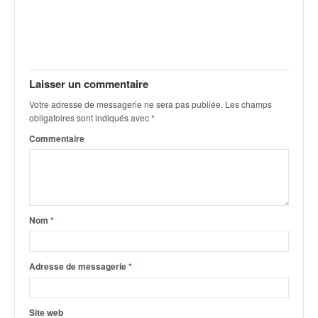
q
u
e
r
a
l
Laisser un commentaire
l
Votre adresse de messagerie ne sera pas publiée.
Les champs
y
obligatoires sont indiqués avec
*
e
d
Commentaire
u
W
R
C
,
Nom
*
d
e
l
Adresse de messagerie
*
'
E
R
Site web