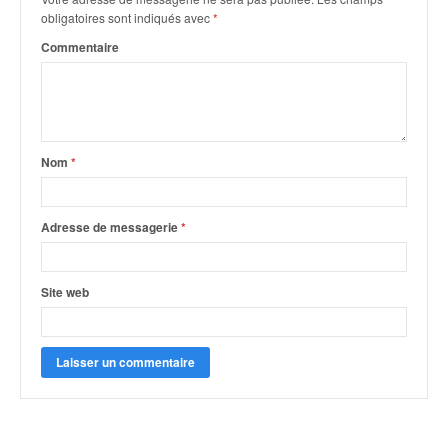
o
obligatoires sont indiqués avec
*
u
Commentaire
p
e
d
e
F
r
Nom
*
a
n
c
Adresse de messagerie
*
e
e
t
Site web
a
u
s
s
i
t
o