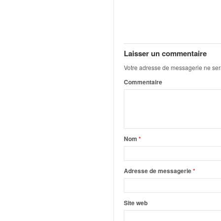
C
,
d
u
c
h
Laisser un commentaire
a
Votre adresse de messagerie ne ser
m
Commentaire
p
i
o
n
n
a
Nom
*
t
e
t
Adresse de messagerie
*
d
e
l
Site web
a
c