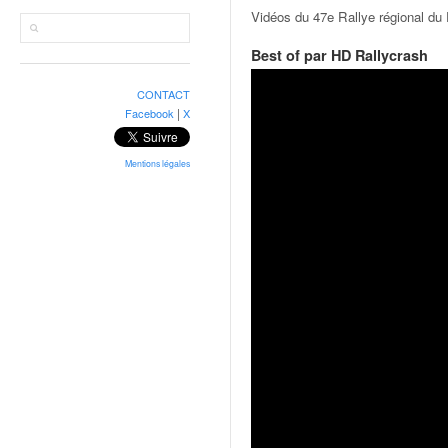
r
Vidéos du 47e Rallye régional du 
a
l
Best of par HD Rallycrash
l
y
CONTACT
e
|
Facebook
X
:
N
e
Mentions légales
w
s
,
r
é
s
u
l
t
a
t
s
,