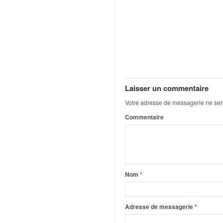
o
u
p
e
d
e
F
r
Laisser un commentaire
a
n
Votre adresse de messagerie ne ser
c
Commentaire
e
e
t
a
u
s
Nom
*
s
i
t
Adresse de messagerie
*
o